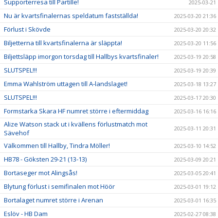
Supporterresa till Partille!
2025-03-21
Nu är kvartsfinalernas speldatum fastställda!
2025-03-20 21:36
Förlust i Skövde
2025-03-20 20:32
Biljetterna till kvartsfinalerna är släppta!
2025-03-20 11:56
Biljettsläpp imorgon torsdag till Hallbys kvartsfinaler!
2025-03-19 20:58
SLUTSPEL!!!
2025-03-19 20:39
Emma Wahlström uttagen till A-landslaget!
2025-03-18 13:27
SLUTSPEL!!!
2025-03-17 20:30
Formstarka Skara HF numret större i eftermiddag
2025-03-16 16:16
Alize Watson stack ut i kvällens förlustmatch mot
2025-03-11 20:31
Sävehof
Välkommen till Hallby, Tindra Möller!
2025-03-10 14:52
HB78 - Göksten 29-21 (13-13)
2025-03-09 20:21
Bortaseger mot Alingsås!
2025-03-05 20:41
Blytung förlust i semifinalen mot Höör
2025-03-01 19:12
Bortalaget numret större i Arenan
2025-03-01 16:35
Eslöv - HB Dam
2025-02-27 08:38