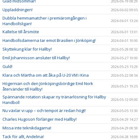
Glad midsommar!
2026-06-19 08:29
Uppladdningen!
2026-06-02 09:05
Dubbla hemmamatcher i premiäromgången i
2026-06-01 13:26
Handbollsligan!
Kallelse till årsmöte
2026-06-01 13:01
Handbollsdamerna tar emot Brasilien i Jönköping!
2026-06-01 10:00
Skyttekung klar för Hallby!
2026-05-28 08:52
Emil Johannisson ansluter till Hallby!
2026-05-27 10:00
Guld!
2026-05-25 15:29
Klara och Märtha om att åka på U-20 VM i Kina
2026-05-22 08:56
Högernian och den Jönköpingsbördige Emil Nork
2026-05-21 19:25
återvänder till Hallby!
Spännande rotation skapar ny tränarlösning för Hallby
2026-05-12 09:00
Handboll
Nu växlar vi upp – och tempot är redan högt!
2026-05-05 13:30
Charles Hugoson förlänger med Hallby!
2026-04-29 14:27
Missa inte teknikdagarna!
2026-04-29 08:59
Tack för allt, Andelina!
2026-04-28 16:09