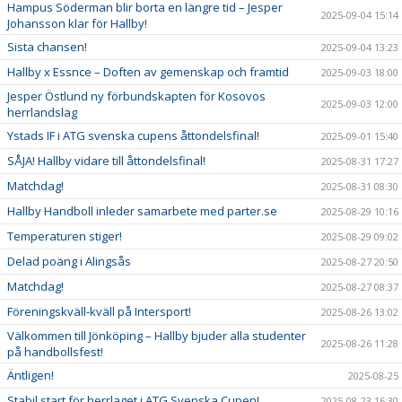
Hampus Söderman blir borta en längre tid – Jesper
2025-09-04 15:14
Johansson klar för Hallby!
Sista chansen!
2025-09-04 13:23
Hallby x Essnce – Doften av gemenskap och framtid
2025-09-03 18:00
Jesper Östlund ny förbundskapten för Kosovos
2025-09-03 12:00
herrlandslag
Ystads IF i ATG svenska cupens åttondelsfinal!
2025-09-01 15:40
SÅJA! Hallby vidare till åttondelsfinal!
2025-08-31 17:27
Matchdag!
2025-08-31 08:30
Hallby Handboll inleder samarbete med parter.se
2025-08-29 10:16
Temperaturen stiger!
2025-08-29 09:02
Delad poäng i Alingsås
2025-08-27 20:50
Matchdag!
2025-08-27 08:37
Föreningskväll-kväll på Intersport!
2025-08-26 13:02
Välkommen till Jönköping – Hallby bjuder alla studenter
2025-08-26 11:28
på handbollsfest!
Äntligen!
2025-08-25
Stabil start för herrlaget i ATG Svenska Cupen!
2025-08-23 16:30