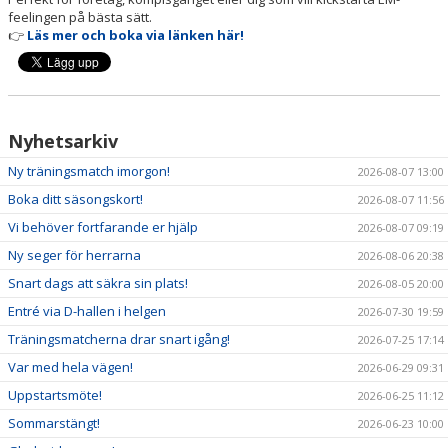
NYHETER
feelingen på bästa sätt.
👉
Läs mer och boka via länken här!
KALENDER
HEMMAVINSTEN
Nyhetsarkiv
KLUBBSHOP
Ny träningsmatch imorgon!
2026-08-07 13:00
BILDGALLERI
Boka ditt säsongskort!
2026-08-07 11:56
Vi behöver fortfarande er hjälp
2026-08-07 09:19
Ny seger för herrarna
2026-08-06 20:38
Snart dags att säkra sin plats!
2026-08-05 20:00
Entré via D-hallen i helgen
2026-07-30 19:59
Träningsmatcherna drar snart igång!
2026-07-25 17:14
Var med hela vägen!
2026-06-29 09:31
Uppstartsmöte!
2026-06-25 11:12
Sommarstängt!
2026-06-23 10:00