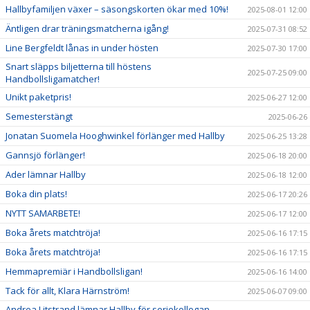
Hallbyfamiljen växer – säsongskorten ökar med 10%!
2025-08-01 12:00
Äntligen drar träningsmatcherna igång!
2025-07-31 08:52
Line Bergfeldt lånas in under hösten
2025-07-30 17:00
Snart släpps biljetterna till höstens
2025-07-25 09:00
Handbollsligamatcher!
Unikt paketpris!
2025-06-27 12:00
Semesterstängt
2025-06-26
Jonatan Suomela Hooghwinkel förlänger med Hallby
2025-06-25 13:28
Gannsjö förlänger!
2025-06-18 20:00
Ader lämnar Hallby
2025-06-18 12:00
Boka din plats!
2025-06-17 20:26
NYTT SAMARBETE!
2025-06-17 12:00
Boka årets matchtröja!
2025-06-16 17:15
Boka årets matchtröja!
2025-06-16 17:15
Hemmapremiär i Handbollsligan!
2025-06-16 14:00
Tack för allt, Klara Härnström!
2025-06-07 09:00
Andrea Litstrand lämnar Hallby för seriekollegan