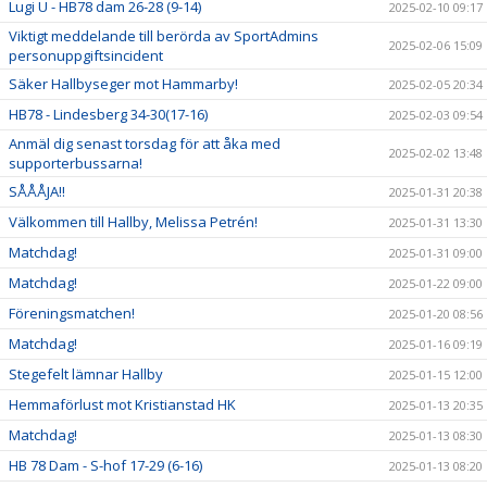
Lugi U - HB78 dam 26-28 (9-14)
2025-02-10 09:17
Viktigt meddelande till berörda av SportAdmins
2025-02-06 15:09
personuppgiftsincident
Säker Hallbyseger mot Hammarby!
2025-02-05 20:34
HB78 - Lindesberg 34-30(17-16)
2025-02-03 09:54
Anmäl dig senast torsdag för att åka med
2025-02-02 13:48
supporterbussarna!
SÅÅÅJA!!
2025-01-31 20:38
Välkommen till Hallby, Melissa Petrén!
2025-01-31 13:30
Matchdag!
2025-01-31 09:00
Matchdag!
2025-01-22 09:00
Föreningsmatchen!
2025-01-20 08:56
Matchdag!
2025-01-16 09:19
Stegefelt lämnar Hallby
2025-01-15 12:00
Hemmaförlust mot Kristianstad HK
2025-01-13 20:35
Matchdag!
2025-01-13 08:30
HB 78 Dam - S-hof 17-29 (6-16)
2025-01-13 08:20