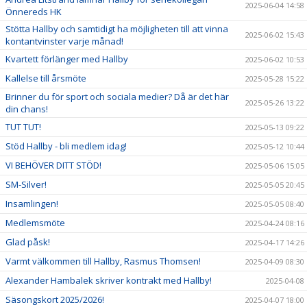
2025-06-04 14:58
Önnereds HK
Stötta Hallby och samtidigt ha möjligheten till att vinna
2025-06-02 15:43
kontantvinster varje månad!
Kvartett förlänger med Hallby
2025-06-02 10:53
Kallelse till årsmöte
2025-05-28 15:22
Brinner du för sport och sociala medier? Då är det här
2025-05-26 13:22
din chans!
TUT TUT!
2025-05-13 09:22
Stöd Hallby - bli medlem idag!
2025-05-12 10:44
VI BEHÖVER DITT STÖD!
2025-05-06 15:05
SM-Silver!
2025-05-05 20:45
Insamlingen!
2025-05-05 08:40
Medlemsmöte
2025-04-24 08:16
Glad påsk!
2025-04-17 14:26
Varmt välkommen till Hallby, Rasmus Thomsen!
2025-04-09 08:30
Alexander Hambalek skriver kontrakt med Hallby!
2025-04-08
Säsongskort 2025/2026!
2025-04-07 18:00