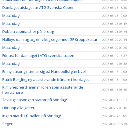
Damlaget utslaget ur ATG Svenska Cupen
2025-08-23 15:38
Matchdag!
2025-08-23 10:00
Matchdag!
2025-08-23 08:19
Dubbla cupmatcher på lördag!
2025-08-21 08:54
Hallbys damlag tog en viktig seger mot GF Kroppskultur
2025-08-20 20:34
Matchdag!
2025-08-20 09:28
Förlust för damlaget i ATG svenska cupen
2025-08-17 18:37
Matchdag!
2025-08-17 08:30
En ny säsong närmar sig på Handbollsligan Live!
2025-08-15 10:00
Patrik Bergling ny assisterande tränare i herrlaget
2025-08-13 19:00
Kim Shepherd lämnar rollen som assisterande
2025-08-13 08:36
herrtränare
Tävlingssäsongen startar på söndag!
2025-08-11 18:57
Hör upp alla getter!
2025-08-07 08:16
Ingen match i D-hallen på söndag!
2025-08-04 13:05
Seger!
2025-08-03 15:38