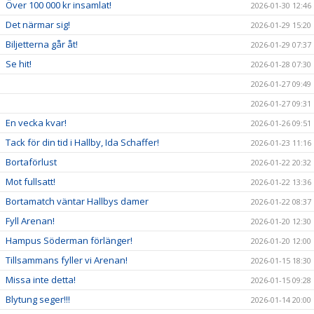
Över 100 000 kr insamlat!
2026-01-30 12:46
Det närmar sig!
2026-01-29 15:20
Biljetterna går åt!
2026-01-29 07:37
Se hit!
2026-01-28 07:30
2026-01-27 09:49
2026-01-27 09:31
En vecka kvar!
2026-01-26 09:51
Tack för din tid i Hallby, Ida Schaffer!
2026-01-23 11:16
Bortaförlust
2026-01-22 20:32
Mot fullsatt!
2026-01-22 13:36
Bortamatch väntar Hallbys damer
2026-01-22 08:37
Fyll Arenan!
2026-01-20 12:30
Hampus Söderman förlänger!
2026-01-20 12:00
Tillsammans fyller vi Arenan!
2026-01-15 18:30
Missa inte detta!
2026-01-15 09:28
Blytung seger!!!
2026-01-14 20:00