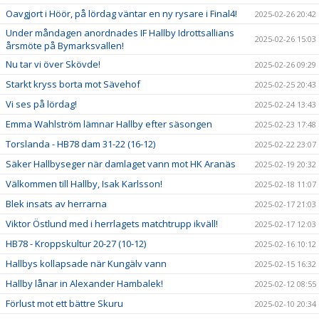
Oavgjort i Höör, på lördag väntar en ny rysare i Final4!
2025-02-26 20:42
Under måndagen anordnades IF Hallby Idrottsallians
2025-02-26 15:03
årsmöte på Bymarksvallen!
Nu tar vi över Skövde!
2025-02-26 09:29
Starkt kryss borta mot Sävehof
2025-02-25 20:43
Vi ses på lördag!
2025-02-24 13:43
Emma Wahlström lämnar Hallby efter säsongen
2025-02-23 17:48
Torslanda - HB78 dam 31-22 (16-12)
2025-02-22 23:07
Säker Hallbyseger när damlaget vann mot HK Aranäs
2025-02-19 20:32
Välkommen till Hallby, Isak Karlsson!
2025-02-18 11:07
Blek insats av herrarna
2025-02-17 21:03
Viktor Östlund med i herrlagets matchtrupp ikväll!
2025-02-17 12:03
HB78 - Kroppskultur 20-27 (10-12)
2025-02-16 10:12
Hallbys kollapsade när Kungälv vann
2025-02-15 16:32
Hallby lånar in Alexander Hambalek!
2025-02-12 08:55
Förlust mot ett bättre Skuru
2025-02-10 20:34