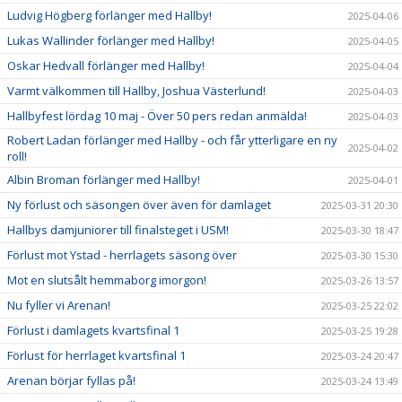
Ludvig Högberg förlänger med Hallby!
2025-04-06
Lukas Wallinder förlänger med Hallby!
2025-04-05
Oskar Hedvall förlänger med Hallby!
2025-04-04
Varmt välkommen till Hallby, Joshua Västerlund!
2025-04-03
Hallbyfest lördag 10 maj - Över 50 pers redan anmälda!
2025-04-03
Robert Ladan förlänger med Hallby - och får ytterligare en ny
2025-04-02
roll!
Albin Broman förlänger med Hallby!
2025-04-01
Ny förlust och säsongen över även för damlaget
2025-03-31 20:30
Hallbys damjuniorer till finalsteget i USM!
2025-03-30 18:47
Förlust mot Ystad - herrlagets säsong över
2025-03-30 15:30
Mot en slutsålt hemmaborg imorgon!
2025-03-26 13:57
Nu fyller vi Arenan!
2025-03-25 22:02
Förlust i damlagets kvartsfinal 1
2025-03-25 19:28
Förlust för herrlaget kvartsfinal 1
2025-03-24 20:47
Arenan börjar fyllas på!
2025-03-24 13:49