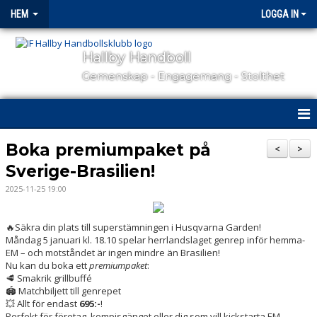
HEM
LOGGA IN
Hallby Handboll
Gemenskap - Engagemang - Stolthet
HEM
Boka premiumpaket på
<
>
Sverige-Brasilien!
HALLBY I SAMHÄLLET
2025-11-25 19:00
GÅ PÅ MATCH
🔥Säkra din plats till superstämningen i Husqvarna Garden!
OM KLUBBEN
Måndag 5 januari kl. 18.10 spelar herrlandslaget genrep inför hemma-
EM – och motståndet är ingen mindre än Brasilien!
Nu kan du boka ett
premiumpaket
:
KONTAKT
🥩 Smakrik grillbuffé
🏟️ Matchbiljett till genrepet
SAMARBETSPARTNERS
💥 Allt för endast
695:-
!
Perfekt för företag, kompisgänget eller dig som vill kickstarta EM-