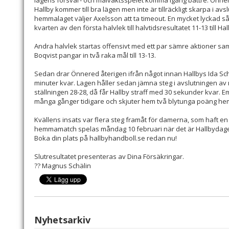
lagens försvar- och målvaktsspelet komma igång bättre. Önne
Hallby kommer till bra lägen men inte är tillräckligt skarpa i avsl
hemmalaget väljer Axelsson att ta timeout. En mycket lyckad s
kvarten av den första halvlek till halvtidsresultatet 11-13 till Ha
Andra halvlek startas offensivt med ett par sämre aktioner s
Boqvist pangar in två raka mål till 13-13.
Sedan drar Önnered återigen ifrån något innan Hallbys Ida Schaf
minuter kvar. Lagen håller sedan jämna steg i avslutningen a
ställningen 28-28, då får Hallby straff med 30 sekunder kvar.
många gånger tidigare och skjuter hem två blytunga poäng hem 
Kvällens insats var flera steg framåt för damerna, som haft en
hemmamatch spelas måndag 10 februari när det är Hallbydagen
Boka din plats på hallbyhandboll.se redan nu!
Slutresultatet presenteras av Dina Försäkringar.
?? Magnus Schälin
Nyhetsarkiv