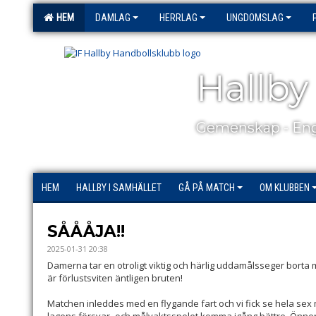
HEM
DAMLAG
HERRLAG
UNGDOMSLAG
Hallby
Gemenskap - Eng
HEM
HALLBY I SAMHÄLLET
GÅ PÅ MATCH
OM KLUBBEN
SÅÅÅJA!!
2025-01-31 20:38
Damerna tar en otroligt viktig och härlig uddamålsseger bor
är förlustsviten äntligen bruten!
Matchen inleddes med en flygande fart och vi fick se hela sex 