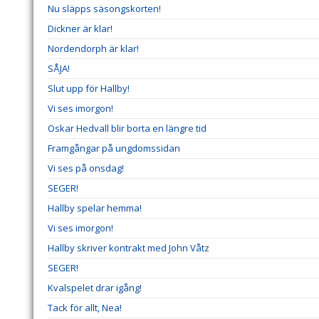
Nu släpps säsongskorten!
Dickner är klar!
Nordendorph är klar!
SÅJA!
Slut upp för Hallby!
Vi ses imorgon!
Oskar Hedvall blir borta en längre tid
Framgångar på ungdomssidan
Vi ses på onsdag!
SEGER!
Hallby spelar hemma!
Vi ses imorgon!
Hallby skriver kontrakt med John Våtz
SEGER!
Kvalspelet drar igång!
Tack för allt, Nea!