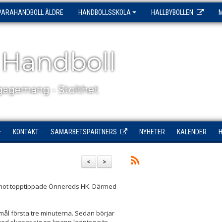
PARAHANDBOLL ÄLDRE
HANDBOLLSSKOLA
HALLBYBOLLEN
 Handboll
agemang - Stolthet
KONTAKT
SAMARBETSPARTNERS
NYHETER
KALENDER
<
>
ta mot topptippade Önnereds HK. Därmed
mål första tre minuterna. Sedan börjar