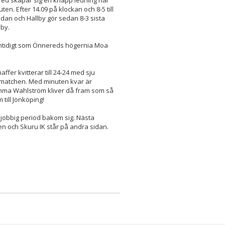
red skapar sig en knapp ledning när
uten. Efter 14.09 på klockan och 8-5 till
ådan och Hallby gör sedan 8-3 sista
llby.
amtidigt som Önnereds högernia Moa
fer kvitterar till 24-24 med sju
v matchen. Med minuten kvar är
 Emma Wahlström kliver då fram som så
till Jönköping!
 jobbig period bakom sig. Nästa
 och Skuru IK står på andra sidan.