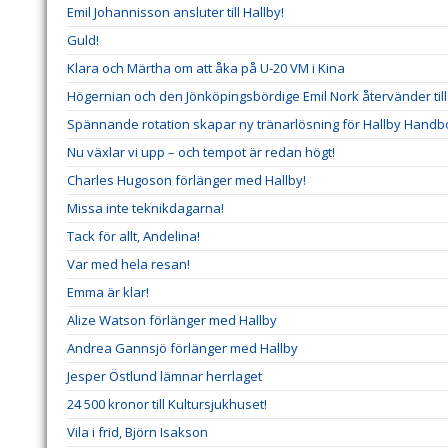
Emil Johannisson ansluter till Hallby!
Guld!
Klara och Märtha om att åka på U-20 VM i Kina
Högernian och den Jönköpingsbördige Emil Nork återvänder till 
Spännande rotation skapar ny tränarlösning för Hallby Handbo
Nu växlar vi upp – och tempot är redan högt!
Charles Hugoson förlänger med Hallby!
Missa inte teknikdagarna!
Tack för allt, Andelina!
Var med hela resan!
Emma är klar!
Alize Watson förlänger med Hallby
Andrea Gannsjö förlänger med Hallby
Jesper Östlund lämnar herrlaget
24 500 kronor till Kultursjukhuset!
Vila i frid, Björn Isakson