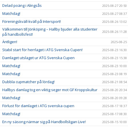
Delad poäng i Alingsås
2025-08-27 20:50
Matchdag!
2025-08-27 08:37
Föreningskväll-kväll på Intersport!
2025-08-26 13:02
Välkommen till Jönköping – Hallby bjuder alla studenter
2025-08-26 11:28
på handbollsfest!
Äntligen!
2025-08-25
Stabil start för herrlaget i ATG Svenska Cupen!
2025-08-23 16:30
Damlaget utslaget ur ATG Svenska Cupen
2025-08-23 15:38
Matchdag!
2025-08-23 10:00
Matchdag!
2025-08-23 08:19
Dubbla cupmatcher på lördag!
2025-08-21 08:54
Hallbys damlag tog en viktig seger mot GF Kroppskultur
2025-08-20 20:34
Matchdag!
2025-08-20 09:28
Förlust för damlaget i ATG svenska cupen
2025-08-17 18:37
Matchdag!
2025-08-17 08:30
En ny säsong närmar sig på Handbollsligan Live!
2025-08-15 10:00