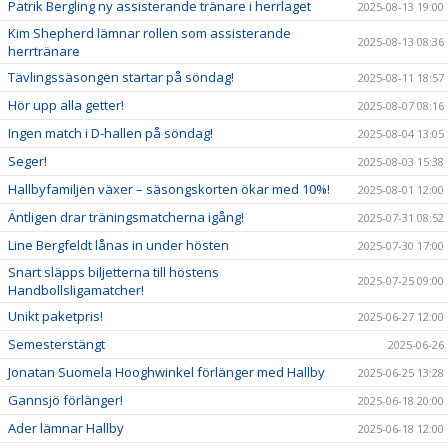
Patrik Bergling ny assisterande tränare i herrlaget
2025-08-13 19:00
Kim Shepherd lämnar rollen som assisterande
2025-08-13 08:36
herrtränare
Tävlingssäsongen startar på söndag!
2025-08-11 18:57
Hör upp alla getter!
2025-08-07 08:16
Ingen match i D-hallen på söndag!
2025-08-04 13:05
Seger!
2025-08-03 15:38
Hallbyfamiljen växer – säsongskorten ökar med 10%!
2025-08-01 12:00
Äntligen drar träningsmatcherna igång!
2025-07-31 08:52
Line Bergfeldt lånas in under hösten
2025-07-30 17:00
Snart släpps biljetterna till höstens
2025-07-25 09:00
Handbollsligamatcher!
Unikt paketpris!
2025-06-27 12:00
Semesterstängt
2025-06-26
Jonatan Suomela Hooghwinkel förlänger med Hallby
2025-06-25 13:28
Gannsjö förlänger!
2025-06-18 20:00
Ader lämnar Hallby
2025-06-18 12:00