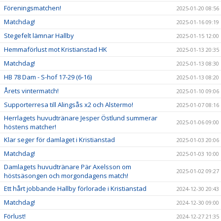
Föreningsmatchen!
2025-01-20 08:56
Matchdag!
2025-01-16 09:19
Stegefelt lämnar Hallby
2025-01-15 12:00
Hemmaförlust mot Kristianstad HK
2025-01-13 20:35
Matchdag!
2025-01-13 08:30
HB 78 Dam - S-hof 17-29 (6-16)
2025-01-13 08:20
Årets vintermatch!
2025-01-10 09:06
Supporterresa till Alingsås x2 och Alstermo!
2025-01-07 08:16
Herrlagets huvudtränare Jesper Östlund summerar
2025-01-06 09:00
höstens matcher!
Klar seger för damlaget i Kristianstad
2025-01-03 20:06
Matchdag!
2025-01-03 10:00
Damlagets huvudtränare Pär Axelsson om
2025-01-02 09:27
höstsäsongen och morgondagens match!
Ett hårt jobbande Hallby förlorade i Kristianstad
2024-12-30 20:43
Matchdag!
2024-12-30 09:00
Förlust!
2024-12-27 21:35