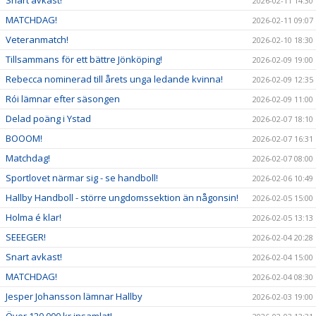
2026-02-11 14:30
MATCHDAG!
2026-02-11 09:07
Veteranmatch!
2026-02-10 18:30
Tillsammans för ett bättre Jönköping!
2026-02-09 19:00
Rebecca nominerad till årets unga ledande kvinna!
2026-02-09 12:35
Rói lämnar efter säsongen
2026-02-09 11:00
Delad poäng i Ystad
2026-02-07 18:10
BOOOM!
2026-02-07 16:31
Matchdag!
2026-02-07 08:00
Sportlovet närmar sig - se handboll!
2026-02-06 10:49
Hallby Handboll - större ungdomssektion än någonsin!
2026-02-05 15:00
Holma é klar!
2026-02-05 13:13
SEEEGER!
2026-02-04 20:28
Snart avkast!
2026-02-04 15:00
MATCHDAG!
2026-02-04 08:30
Jesper Johansson lämnar Hallby
2026-02-03 19:00
Över 120 000 kr insamlat!