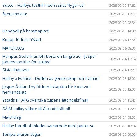
Succé – Hallbys testkit med Essnce flyger ut!
2025-09-09 17:52
Årets mössa!
2025-09-09 12:10
2025-09-09 08:34
Handboll på hemmaplan!
2025-09-08 14:37
Knapp förlust i Ystad
2025-09-06 16:38
MATCHDAG!
2025-09-06 08:30
Hampus Söderman blir borta en längre tid – Jesper
2025-09-04 15:14
Johansson klar för Hallby!
Sista chansen!
2025-09-04 13:23
Hallby x Essnce – Doften av gemenskap och framtid
2025-09-03 18:00
Jesper Östlund ny förbundskapten för Kosovos
2025-09-03 12:00
herrlandslag
Ystads IF i ATG svenska cupens åttondelsfinal!
2025-09-01 15:40
SÅJA! Hallby vidare till åttondelsfinal!
2025-08-31 17:27
Matchdag!
2025-08-31 08:30
Hallby Handboll inleder samarbete med parter.se
2025-08-29 10:16
Temperaturen stiger!
2025-08-29 09:02