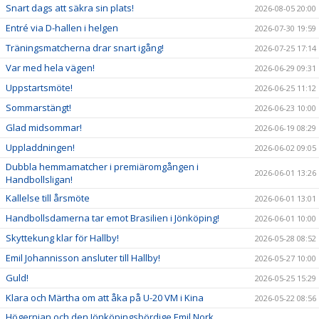
Snart dags att säkra sin plats!
2026-08-05 20:00
Entré via D-hallen i helgen
2026-07-30 19:59
Träningsmatcherna drar snart igång!
2026-07-25 17:14
Var med hela vägen!
2026-06-29 09:31
Uppstartsmöte!
2026-06-25 11:12
Sommarstängt!
2026-06-23 10:00
Glad midsommar!
2026-06-19 08:29
Uppladdningen!
2026-06-02 09:05
Dubbla hemmamatcher i premiäromgången i
2026-06-01 13:26
Handbollsligan!
Kallelse till årsmöte
2026-06-01 13:01
Handbollsdamerna tar emot Brasilien i Jönköping!
2026-06-01 10:00
Skyttekung klar för Hallby!
2026-05-28 08:52
Emil Johannisson ansluter till Hallby!
2026-05-27 10:00
Guld!
2026-05-25 15:29
Klara och Märtha om att åka på U-20 VM i Kina
2026-05-22 08:56
Högernian och den Jönköpingsbördige Emil Nork