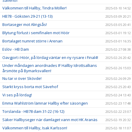
Sävehof
Välkommen till Hallby, Tindra Möller!
2025-03-10 14:52
HB78 - Göksten 29-21 (13-13)
2025-03-09 20:21
Bortaseger mot Alingsås!
2025-03-05 20:41
Blytung förlust i semifinalen mot Höör
2025-03-01 19:12
Bortalaget numret större i Arenan
2025-03-01 16:35
Eslöv - HB Dam
2025-02-27 08:38
Oavgjort i Höör, på lördag väntar en ny rysare i Final4!
2025-02-26 20:42
Under måndagen anordnades IF Hallby Idrottsallians
2025-02-26 15:03
årsmöte på Bymarksvallen!
Nu tar vi över Skövde!
2025-02-26 09:29
Starkt kryss borta mot Sävehof
2025-02-25 20:43
Vi ses på lördag!
2025-02-24 13:43
Emma Wahlström lämnar Hallby efter säsongen
2025-02-23 17:48
Torslanda - HB78 dam 31-22 (16-12)
2025-02-22 23:07
Säker Hallbyseger när damlaget vann mot HK Aranäs
2025-02-19 20:32
Välkommen till Hallby, Isak Karlsson!
2025-02-18 11:07