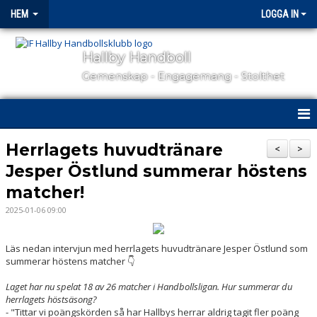
HEM
LOGGA IN
Hallby Handboll
Gemenskap - Engagemang - Stolthet
HEM
Herrlagets huvudtränare
<
>
Jesper Östlund summerar höstens
HALLBY I SAMHÄLLET
matcher!
GÅ PÅ MATCH
2025-01-06 09:00
OM KLUBBEN
Läs nedan intervjun med herrlagets huvudtränare Jesper Östlund som
summerar höstens matcher 👇
KONTAKT
Laget har nu spelat 18 av 26 matcher i Handbollsligan. Hur summerar du
SAMARBETSPARTNERS
herrlagets höstsäsong?
- "Tittar vi poängskörden så har Hallbys herrar aldrig tagit fler poäng