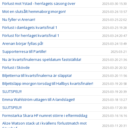
Förlust mot Ystad - herrlagets säsong över
2025-03-30 15:30
Mot en slutsålt hemmaborg imorgon!
2025-03-26 13:57
Nu fyller vi Arenan!
2025-03-25 22:02
Förlust i damlagets kvartsfinal 1
2025-03-25 19:28
Förlust för herrlaget kvartsfinal 1
2025-03-24 20:47
Arenan börjar fyllas på!
2025-03-24 13:49
Supporterresa till Partille!
2025-03-21
Nu är kvartsfinalernas speldatum fastställda!
2025-03-20 21:36
Förlust i Skövde
2025-03-20 20:32
Biljetterna till kvartsfinalerna är släppta!
2025-03-20 11:56
Biljettsläpp imorgon torsdag till Hallbys kvartsfinaler!
2025-03-19 20:58
SLUTSPEL!!!
2025-03-19 20:39
Emma Wahlström uttagen till A-landslaget!
2025-03-18 13:27
SLUTSPEL!!!
2025-03-17 20:30
Formstarka Skara HF numret större i eftermiddag
2025-03-16 16:16
Alize Watson stack ut i kvällens förlustmatch mot
2025-03-11 20:31