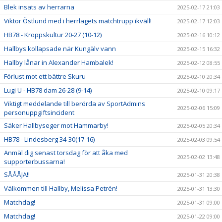
Blek insats av herrarna
2025-02-17 21:03
Viktor Östlund med i herrlagets matchtrupp ikväll!
2025-02-17 12:03
HB78 - Kroppskultur 20-27 (10-12)
2025-02-16 10:12
Hallbys kollapsade när Kungälv vann
2025-02-15 16:32
Hallby lånar in Alexander Hambalek!
2025-02-12 08:55
Förlust mot ett bättre Skuru
2025-02-10 20:34
Lugi U - HB78 dam 26-28 (9-14)
2025-02-10 09:17
Viktigt meddelande till berörda av SportAdmins
2025-02-06 15:09
personuppgiftsincident
Säker Hallbyseger mot Hammarby!
2025-02-05 20:34
HB78 - Lindesberg 34-30(17-16)
2025-02-03 09:54
Anmäl dig senast torsdag för att åka med
2025-02-02 13:48
supporterbussarna!
SÅÅÅJA!!
2025-01-31 20:38
Välkommen till Hallby, Melissa Petrén!
2025-01-31 13:30
Matchdag!
2025-01-31 09:00
Matchdag!
2025-01-22 09:00