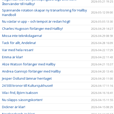
2026-05-21 19:25
återvänder till Hallby!
Spännande rotation skapar ny tränarlösning för Hallby
2026-05-12 09:00
Handboll
Nu växlar vi upp – och tempot är redan högt!
2026-05-05 13:30
Charles Hugoson förlänger med Hallby!
2026-04-29 14:27
Missa inte teknikdagarna!
2026-04-29 08:59
Tack för allt, Andelina!
2026-04-28 16:09
Var med hela resan!
2026-04-22 17:29
Emma är klar!
2026-04-22 11:43
Alize Watson förlänger med Hallby
2026-04-21 15:37
Andrea Gannsjö förlänger med Hallby
2026-04-20 13:45
Jesper Östlund lämnar herrlaget
2026-04-20 11:00
24 500 kronor till Kultursjukhuset!
2026-04-17 11:16
Vila i frid, Björn Isakson
2026-04-16 16:41
Nu släpps säsongskorten!
2026-04-15 11:55
Dickner är klar!
2026-04-15 08:29
Nordendorph är klar!