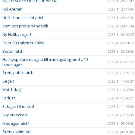
BILJETTSLÄPP OCH BLUE WEEK!
2025-11-25 15:47
Fyll Arenan!
2025-11-24 17:00
Unik chans till fint pris!
2025-11-24 16:52
Kom och pröva handboll!
2025-11-24 15:34
Ny Hallbyseger!
2025-11-20 20:37
Över 900 biljetter sålda!
2025-11-20 11:12
Bortamatch!
2025-11-20 08:00
Hallbyspelare uttagna till träningsdag med U19-
2025-11-18 16:50
landslaget!
Årets publimatch!
2025-11-17 09:17
Seger!
2025-11-14 20:37
Matchdag!
2025-11-14 08:00
Förlust
2025-11-12 20:27
3 dagar till match!
2025-11-11 09:00
Superveckan!
2025-11-10 09:30
Fredagsmatch!
2025-11-09 09:00
Årets rivalmöte!
2025-11-07 10:00