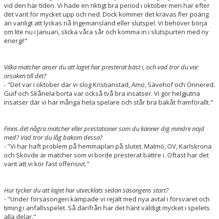
vid den här tiden. Vi hade en riktigt bra period i oktober men har efter
NYHETER
det varit för mycket upp och ned. Dock kommer det krävas fler poäng
än vanligt att lyckas nå Ingemansland eller slutspel. Vi behöver börja
KALENDER
om lite nu i Januari, slicka våra sår och komma in i slutspurten med ny
energi!"
HEMMAVINSTEN
Vilka matcher anser du att laget har presterat bäst i, och vad tror du var
KLUBBSHOP
orsaken till det?
- "Det var i oktober där vi slog Kristianstad, Amo, Sävehof och Önnered.
BILDGALLERI
Guif och Skånela borta var också två bra insatser. Vi gör helgjutna
insatser där vi har många heta spelare och står bra bakåt framförallt."
Finns det några matcher eller prestationer som du känner dig mindre nöjd
med? Vad tror du låg bakom dessa?
- "Vi har haft problem på hemmaplan på slutet. Malmö, OV, Karlskrona
och Skövde är matcher som vi borde presterat bättre i. Oftast har det
varit att vi kör fast offensivt."
Hur tycker du att laget har utvecklats sedan säsongens start?
- "Under försäsongen kämpade vi rejält med nya avtal i försvaret och
timing i anfallsspelet. Så därifrån har det hänt väldigt mycket i spelets
alla delar."