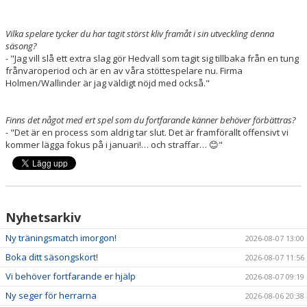
Vilka spelare tycker du har tagit störst kliv framåt i sin utveckling denna
säsong?
- "Jag vill slå ett extra slag gör Hedvall som tagit sig tillbaka från en tung
frånvaroperiod och är en av våra stöttespelare nu. Firma
Holmen/Wallinder är jag väldigt nöjd med också."
Finns det något med ert spel som du fortfarande känner behöver förbättras?
- "Det är en process som aldrig tar slut. Det är framförallt offensivt vi
kommer lägga fokus på i januari!… och straffar… 😊"
Nyhetsarkiv
Ny träningsmatch imorgon!
2026-08-07 13:00
Boka ditt säsongskort!
2026-08-07 11:56
Vi behöver fortfarande er hjälp
2026-08-07 09:19
Ny seger för herrarna
2026-08-06 20:38