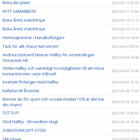
Boka din plats!
2025-06-17 20:26
NYTT SAMARBETE!
2025-06-17 12:00
Boka årets matchtröja!
2025-06-16 17:15
Boka årets matchtröja!
2025-06-16 17:15
Hemmapremiär i Handbollsligan!
2025-06-16 14:00
Tack för allt, Klara Härnström!
2025-06-07 09:00
Andrea Litstrand lämnar Hallby för seriekollegan
2025-06-04 14:58
Önnereds HK
Stötta Hallby och samtidigt ha möjligheten till att vinna
2025-06-02 15:43
kontantvinster varje månad!
Kvartett förlänger med Hallby
2025-06-02 10:53
Kallelse till årsmöte
2025-05-28 15:22
Brinner du för sport och sociala medier? Då är det här
2025-05-26 13:22
din chans!
TUT TUT!
2025-05-13 09:22
Stöd Hallby - bli medlem idag!
2025-05-12 10:44
VI BEHÖVER DITT STÖD!
2025-05-06 15:05
SM-Silver!
2025-05-05 20:45