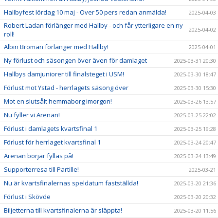
Hallbyfest lördag 10 maj - Över 50 pers redan anmälda!
2025-04-03
Robert Ladan förlänger med Hallby - och får ytterligare en ny
2025-04-02
roll!
Albin Broman förlänger med Hallby!
2025-04-01
Ny förlust och säsongen över även för damlaget
2025-03-31 20:30
Hallbys damjuniorer till finalsteget i USM!
2025-03-30 18:47
Förlust mot Ystad - herrlagets säsong över
2025-03-30 15:30
Mot en slutsålt hemmaborg imorgon!
2025-03-26 13:57
Nu fyller vi Arenan!
2025-03-25 22:02
Förlust i damlagets kvartsfinal 1
2025-03-25 19:28
Förlust för herrlaget kvartsfinal 1
2025-03-24 20:47
Arenan börjar fyllas på!
2025-03-24 13:49
Supporterresa till Partille!
2025-03-21
Nu är kvartsfinalernas speldatum fastställda!
2025-03-20 21:36
Förlust i Skövde
2025-03-20 20:32
Biljetterna till kvartsfinalerna är släppta!
2025-03-20 11:56