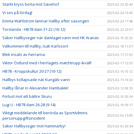
Starkt kryss borta mot Sävehof
2025-02-25 20:43
Vi ses på lördag!
2025-02-24 13:43
Emma Wahlström lämnar Hallby efter säsongen
2025-02-23 17:48
Torslanda - HB78 dam 31-22 (16-12)
2025-02-22 23:07
Säker Hallbyseger när damlaget vann mot HK Aranäs
2025-02-19 20:32
Välkommen till Hallby, Isak Karlsson!
2025-02-18 11:07
Blek insats av herrarna
2025-02-17 21:03
Viktor Östlund med i herrlagets matchtrupp ikväll!
2025-02-17 12:03
HB78 - Kroppskultur 20-27 (10-12)
2025-02-16 10:12
Hallbys kollapsade när Kungälv vann
2025-02-15 16:32
Hallby lånar in Alexander Hambalek!
2025-02-12 08:55
Förlust mot ett bättre Skuru
2025-02-10 20:34
Lugi U - HB78 dam 26-28 (9-14)
2025-02-10 09:17
Viktigt meddelande till berörda av SportAdmins
2025-02-06 15:09
personuppgiftsincident
Säker Hallbyseger mot Hammarby!
2025-02-05 20:34