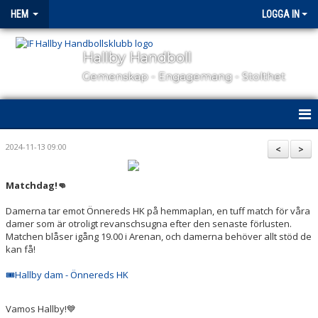
HEM
LOGGA IN
Hallby Handboll
Gemenskap - Engagemang - Stolthet
HEM
2024-11-13 09:00
<
>
HALLBY I SAMHÄLLET
Matchdag!👊
GÅ PÅ MATCH
Damerna tar emot Önnereds HK på hemmaplan, en tuff match för våra
damer som är otroligt revanschsugna efter den senaste förlusten.
OM KLUBBEN
Matchen blåser igång 19.00 i Arenan, och damerna behöver allt stöd de
kan få!
KONTAKT
🎟️Hallby dam - Önnereds HK
SAMARBETSPARTNERS
Vamos Hallby!💙