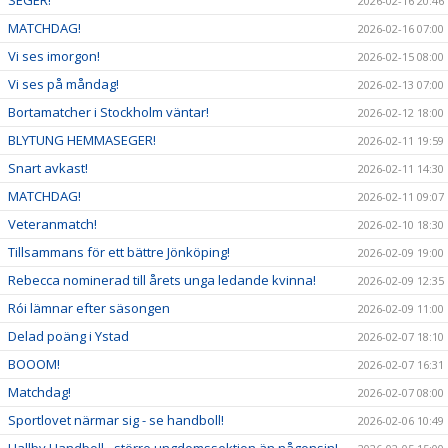
2026-02-16 20:46
MATCHDAG!
2026-02-16 07:00
Vi ses imorgon!
2026-02-15 08:00
Vi ses på måndag!
2026-02-13 07:00
Bortamatcher i Stockholm väntar!
2026-02-12 18:00
BLYTUNG HEMMASEGER!
2026-02-11 19:59
Snart avkast!
2026-02-11 14:30
MATCHDAG!
2026-02-11 09:07
Veteranmatch!
2026-02-10 18:30
Tillsammans för ett bättre Jönköping!
2026-02-09 19:00
Rebecca nominerad till årets unga ledande kvinna!
2026-02-09 12:35
Rói lämnar efter säsongen
2026-02-09 11:00
Delad poäng i Ystad
2026-02-07 18:10
BOOOM!
2026-02-07 16:31
Matchdag!
2026-02-07 08:00
Sportlovet närmar sig - se handboll!
2026-02-06 10:49
Hallby Handboll - större ungdomssektion än någonsin!