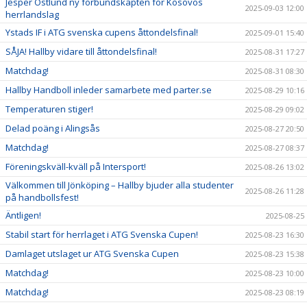
Jesper Östlund ny förbundskapten för Kosovos
2025-09-03 12:00
herrlandslag
Ystads IF i ATG svenska cupens åttondelsfinal!
2025-09-01 15:40
SÅJA! Hallby vidare till åttondelsfinal!
2025-08-31 17:27
Matchdag!
2025-08-31 08:30
Hallby Handboll inleder samarbete med parter.se
2025-08-29 10:16
Temperaturen stiger!
2025-08-29 09:02
Delad poäng i Alingsås
2025-08-27 20:50
Matchdag!
2025-08-27 08:37
Föreningskväll-kväll på Intersport!
2025-08-26 13:02
Välkommen till Jönköping – Hallby bjuder alla studenter
2025-08-26 11:28
på handbollsfest!
Äntligen!
2025-08-25
Stabil start för herrlaget i ATG Svenska Cupen!
2025-08-23 16:30
Damlaget utslaget ur ATG Svenska Cupen
2025-08-23 15:38
Matchdag!
2025-08-23 10:00
Matchdag!
2025-08-23 08:19