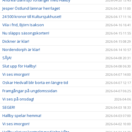
2026-04-20 13:45
Jesper Östlund lämnar herrlaget
2026-04-20 11:00
24 500 kronor till Kultursjukhuset!
2026-04-17 11:16
Vila i frid, Björn Isakson
2026-04-16 16:41
Nu släpps säsongskorten!
2026-04-15 11:55
Dickner är klar!
2026-04-15 08:29
Nordendorph är klar!
2026-04-14 10:57
SÅJA!
2026-04-08 20:31
Slut upp för Hallby!
2026-04-08 06:30
Vi ses imorgon!
2026-04-07 14:00
Oskar Hedvall blir borta en längre tid
2026-04-07 12:17
Framgångar på ungdomssidan
2026-04-07 06:25
Vi ses på onsdag!
2026-04-06
SEGER!
2026-04-03 18:33
Hallby spelar hemma!
2026-04-03 07:00
Vi ses imorgon!
2026-04-02 10:00
Hallby skriver kontrakt med John Våtz