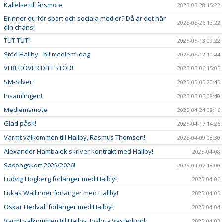
Kallelse till årsmöte
2025-05-28 15:22
Brinner du för sport och sociala medier? Då är det här
2025-05-26 13:22
din chans!
TUT TUT!
2025-05-13 09:22
Stöd Hallby - bli medlem idag!
2025-05-12 10:44
VI BEHÖVER DITT STÖD!
2025-05-06 15:05
SM-Silver!
2025-05-05 20:45
Insamlingen!
2025-05-05 08:40
Medlemsmöte
2025-04-24 08:16
Glad påsk!
2025-04-17 14:26
Varmt välkommen till Hallby, Rasmus Thomsen!
2025-04-09 08:30
Alexander Hambalek skriver kontrakt med Hallby!
2025-04-08
Säsongskort 2025/2026!
2025-04-07 18:00
Ludvig Högberg förlänger med Hallby!
2025-04-06
Lukas Wallinder förlänger med Hallby!
2025-04-05
Oskar Hedvall förlänger med Hallby!
2025-04-04
Varmt välkommen till Hallby, Joshua Västerlund!
2025-04-03