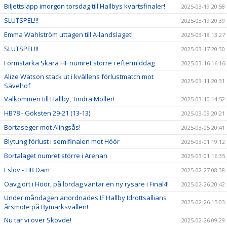
Biljettsläpp imorgon torsdag till Hallbys kvartsfinaler!
2025-03-19 20:58
SLUTSPEL!!!
2025-03-19 20:39
Emma Wahlström uttagen till A-landslaget!
2025-03-18 13:27
SLUTSPEL!!!
2025-03-17 20:30
Formstarka Skara HF numret större i eftermiddag
2025-03-16 16:16
Alize Watson stack ut i kvällens förlustmatch mot
2025-03-11 20:31
Sävehof
Välkommen till Hallby, Tindra Möller!
2025-03-10 14:52
HB78 - Göksten 29-21 (13-13)
2025-03-09 20:21
Bortaseger mot Alingsås!
2025-03-05 20:41
Blytung förlust i semifinalen mot Höör
2025-03-01 19:12
Bortalaget numret större i Arenan
2025-03-01 16:35
Eslöv - HB Dam
2025-02-27 08:38
Oavgjort i Höör, på lördag väntar en ny rysare i Final4!
2025-02-26 20:42
Under måndagen anordnades IF Hallby Idrottsallians
2025-02-26 15:03
årsmöte på Bymarksvallen!
Nu tar vi över Skövde!
2025-02-26 09:29