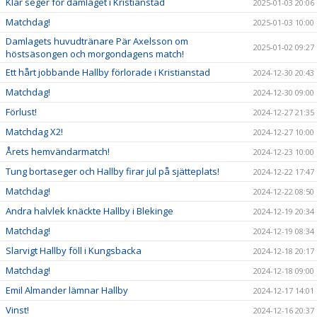
Klar seger för damlaget i Kristianstad
2025-01-03 20:06
Matchdag!
2025-01-03 10:00
Damlagets huvudtränare Pär Axelsson om
2025-01-02 09:27
höstsäsongen och morgondagens match!
Ett hårt jobbande Hallby förlorade i Kristianstad
2024-12-30 20:43
Matchdag!
2024-12-30 09:00
Förlust!
2024-12-27 21:35
Matchdag X2!
2024-12-27 10:00
Årets hemvändarmatch!
2024-12-23 10:00
Tung bortaseger och Hallby firar jul på sjätteplats!
2024-12-22 17:47
Matchdag!
2024-12-22 08:50
Andra halvlek knäckte Hallby i Blekinge
2024-12-19 20:34
Matchdag!
2024-12-19 08:34
Slarvigt Hallby föll i Kungsbacka
2024-12-18 20:17
Matchdag!
2024-12-18 09:00
Emil Almander lämnar Hallby
2024-12-17 14:01
Vinst!
2024-12-16 20:37