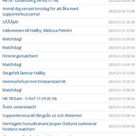
HB78 - Lindesberg 34-30(17-16)
2025-02-03 09:54
Anmäl dig senast torsdag för att åka med
2025-02-02 13:48
supporterbussarna!
SÅÅÅJA!!
2025-01-31 20:38
Välkommen till Hallby, Melissa Petrén!
2025-01-31 13:30
Matchdag!
2025-01-31 09:00
Matchdag!
2025-01-22 09:00
Föreningsmatchen!
2025-01-20 08:56
Matchdag!
2025-01-16 09:19
Stegefelt lämnar Hallby
2025-01-15 12:00
Hemmaförlust mot Kristianstad HK
2025-01-13 20:35
Matchdag!
2025-01-13 08:30
HB 78 Dam - S-hof 17-29 (6-16)
2025-01-13 08:20
Årets vintermatch!
2025-01-10 09:06
Supporterresa till Alingsås x2 och Alstermo!
2025-01-07 08:16
Herrlagets huvudtränare Jesper Östlund summerar
2025-01-06 09:00
höstens matcher!