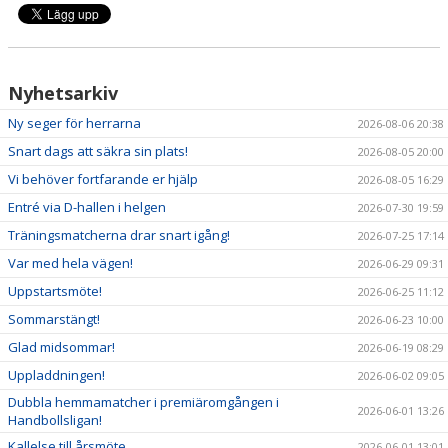
NYHETER
KALENDER
Nyhetsarkiv
HEMMAVINSTEN
Ny seger för herrarna
2026-08-06 20:38
KLUBBSHOP
Snart dags att säkra sin plats!
2026-08-05 20:00
Vi behöver fortfarande er hjälp
2026-08-05 16:29
BILDGALLERI
Entré via D-hallen i helgen
2026-07-30 19:59
Träningsmatcherna drar snart igång!
2026-07-25 17:14
Var med hela vägen!
2026-06-29 09:31
Uppstartsmöte!
2026-06-25 11:12
Sommarstängt!
2026-06-23 10:00
Glad midsommar!
2026-06-19 08:29
Uppladdningen!
2026-06-02 09:05
Dubbla hemmamatcher i premiäromgången i
2026-06-01 13:26
Handbollsligan!
Kallelse till årsmöte
2026-06-01 13:01