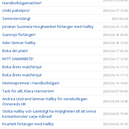
2025-07-25 09:00
Handbollsligamatcher!
Unikt paketpris!
2025-06-27 12:00
Semesterstängt
2025-06-26
Jonatan Suomela Hooghwinkel förlänger med Hallby
2025-06-25 13:28
Gannsjö förlänger!
2025-06-18 20:00
Ader lämnar Hallby
2025-06-18 12:00
Boka din plats!
2025-06-17 20:26
NYTT SAMARBETE!
2025-06-17 12:00
Boka årets matchtröja!
2025-06-16 17:15
Boka årets matchtröja!
2025-06-16 17:15
Hemmapremiär i Handbollsligan!
2025-06-16 14:00
Tack för allt, Klara Härnström!
2025-06-07 09:00
Andrea Litstrand lämnar Hallby för seriekollegan
2025-06-04 14:58
Önnereds HK
Stötta Hallby och samtidigt ha möjligheten till att vinna
2025-06-02 15:43
kontantvinster varje månad!
Kvartett förlänger med Hallby
2025-06-02 10:53