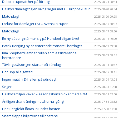
Dubbla cupmatcher på lördag!
2025-08-21 08:54
Hallbys damlag tog en viktig seger mot GF Kroppskultur
2025-08-20 20:34
Matchdag!
2025-08-20 09:28
Förlust för damlaget i ATG svenska cupen
2025-08-17 18:37
Matchdag!
2025-08-17 08:30
En ny säsong närmar sig på Handbollsligan Live!
2025-08-15 10:00
Patrik Bergling ny assisterande tränare i herrlaget
2025-08-13 19:00
Kim Shepherd lämnar rollen som assisterande
2025-08-13 08:36
herrtränare
Tävlingssäsongen startar på söndag!
2025-08-11 18:57
Hör upp alla getter!
2025-08-07 08:16
Ingen match i D-hallen på söndag!
2025-08-04 13:05
Seger!
2025-08-03 15:38
Hallbyfamiljen växer – säsongskorten ökar med 10%!
2025-08-01 12:00
Äntligen drar träningsmatcherna igång!
2025-07-31 08:52
Line Bergfeldt lånas in under hösten
2025-07-30 17:00
Snart släpps biljetterna till höstens