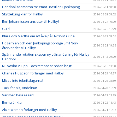
Handbollsdamerna tar emot Brasilien i Jönköping!
2026-06-01 10:00
Skyttekung klar för Hallby!
2026-05-28 08:52
Emil Johannisson ansluter till Hallby!
2026-05-27 10:00
Guld!
2026-05-25 15:29
Klara och Märtha om att åka på U-20 VM i Kina
2026-05-22 08:56
Högernian och den Jönköpingsbördige Emil Nork
2026-05-21 19:25
återvänder till Hallby!
Spännande rotation skapar ny tränarlösning för Hallby
2026-05-12 09:00
Handboll
Nu växlar vi upp – och tempot är redan högt!
2026-05-05 13:30
Charles Hugoson förlänger med Hallby!
2026-04-29 14:27
Missa inte teknikdagarna!
2026-04-29 08:59
Tack för allt, Andelina!
2026-04-28 16:09
Var med hela resan!
2026-04-22 17:29
Emma är klar!
2026-04-22 11:43
Alize Watson förlänger med Hallby
2026-04-21 15:37
Andrea Gannsjö förlänger med Hallby