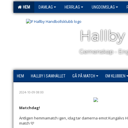
HEM
DAMLAG
HERRLAG
UNGDOMSLAG
Hallby
Gemenskap - Eng
HEM
HALLBY I SAMHÄLLET
GÅ PÅ MATCH
OM KLUBBEN
2024-10-09 08:00
Matchdag!
Äntligen hemmamatch igen, idag tar damerna emot Kungälvs HK 
match 🩷