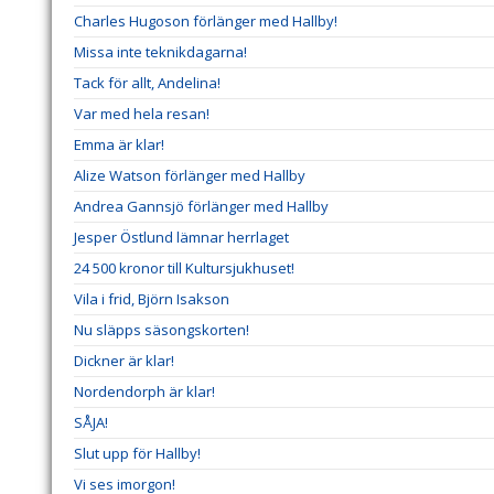
Charles Hugoson förlänger med Hallby!
Missa inte teknikdagarna!
Tack för allt, Andelina!
Var med hela resan!
Emma är klar!
Alize Watson förlänger med Hallby
Andrea Gannsjö förlänger med Hallby
Jesper Östlund lämnar herrlaget
24 500 kronor till Kultursjukhuset!
Vila i frid, Björn Isakson
Nu släpps säsongskorten!
Dickner är klar!
Nordendorph är klar!
SÅJA!
Slut upp för Hallby!
Vi ses imorgon!