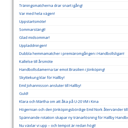
Träningsmatcherna drar snart igång!
Var med hela vägen!
Uppstartsmöte!
Sommarstängt!
Glad midsommar!
Uppladdningen!
Dubbla hemmamatcher i premiäromgången i Handbollsligan!
Kallelse till årsmöte
Handbollsdamerna tar emot Brasilien i Jönköping!
Skyttekung klar för Hallby!
Emil Johannisson ansluter till Hallby!
Guld!
Klara och Märtha om att åka på U-20 VM i Kina
Högernian och den Jönköpingsbördige Emil Nork återvänder till 
Spännande rotation skapar ny tränarlösning för Hallby Handbo
Nu växlar vi upp – och tempot är redan högt!