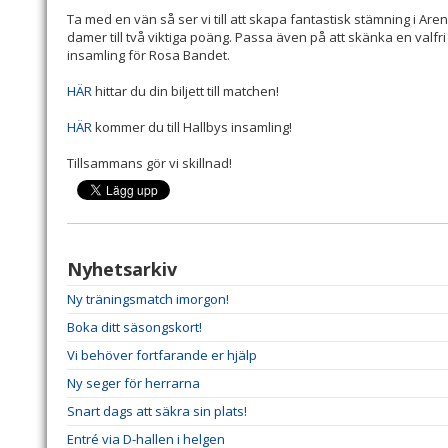
Ta med en vän så ser vi till att skapa fantastisk stämning i Are
damer till två viktiga poäng. Passa även på att skänka en val
insamling för Rosa Bandet.
HÄR
hittar du din biljett till matchen!
HÄR
kommer du till Hallbys insamling!
Tillsammans gör vi skillnad!
Nyhetsarkiv
Ny träningsmatch imorgon!
Boka ditt säsongskort!
Vi behöver fortfarande er hjälp
Ny seger för herrarna
Snart dags att säkra sin plats!
Entré via D-hallen i helgen