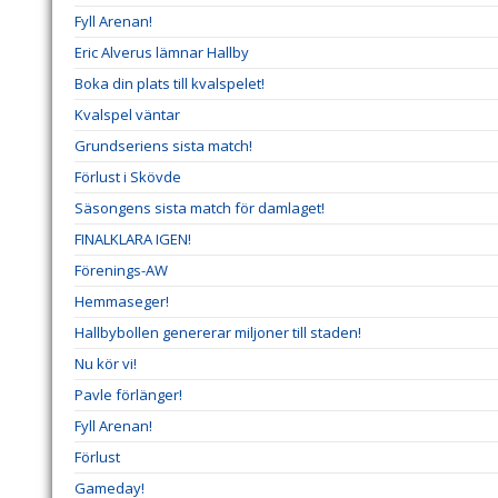
Fyll Arenan!
Eric Alverus lämnar Hallby
Boka din plats till kvalspelet!
Kvalspel väntar
Grundseriens sista match!
Förlust i Skövde
Säsongens sista match för damlaget!
FINALKLARA IGEN!
Förenings-AW
Hemmaseger!
Hallbybollen genererar miljoner till staden!
Nu kör vi!
Pavle förlänger!
Fyll Arenan!
Förlust
Gameday!