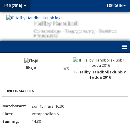
P10 (2016)
LOGGA IN
Hallby Handboll
Gemenskap - Engagemang - Stolthet
P födda 2016
HEM
Eksjö
vs
NYHETER
IF Hallby Handbollsklubb P
födda 2016
KALENDER
INFORMATION
MATCHER
Matchstart:
sön 15 mars, 16:30
TRUPPEN
Plats:
Attarpshallen A
BILDGALLERI
Samling:
14:30