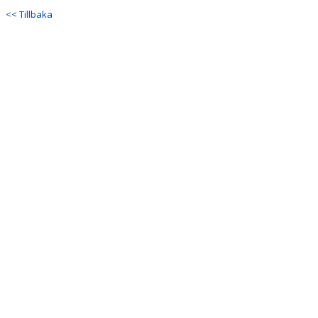
DOKUMENT
<< Tillbaka
KONTAKT