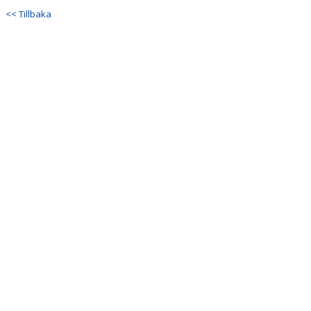
DOKUMENT
<< Tillbaka
KONTAKT