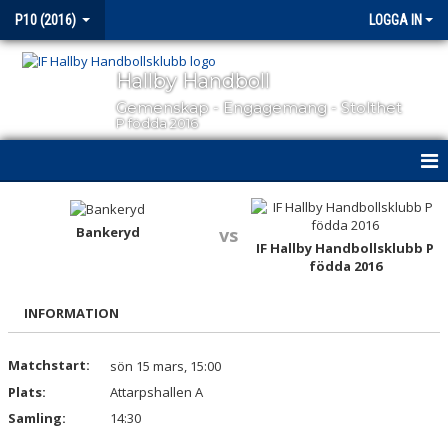
P10 (2016)
LOGGA IN
Hallby Handboll
Gemenskap - Engagemang - Stolthet
P födda 2016
HEM
Bankeryd
vs
NYHETER
IF Hallby Handbollsklubb P
födda 2016
KALENDER
INFORMATION
MATCHER
Matchstart:
sön 15 mars, 15:00
TRUPPEN
Plats:
Attarpshallen A
BILDGALLERI
Samling:
14:30