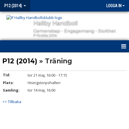
P12 (2014)
LOGGA IN
Hallby Handboll
Gemenskap - Engagemang - Stolthet
P födda 2014
HEM
P12 (2014)
» Träning
NYHETER
Tid:
tor 21 maj, 16:00 - 17:15
Plats:
KALENDER
Hisingstorpshallen
Samling:
tor 14 maj, 16:00
MATCHER
<< Tillbaka
TRUPPEN
BILDGALLERI