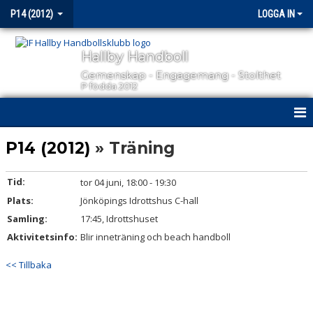
P14 (2012)
LOGGA IN
Hallby Handboll
Gemenskap - Engagemang - Stolthet
P födda 2012
HEM
P14 (2012)
» Träning
NYHETER
Tid:
tor 04 juni, 18:00 - 19:30
Plats:
KALENDER
Jönköpings Idrottshus C-hall
Samling:
17:45, Idrottshuset
MATCHER
Aktivitetsinfo:
Blir inneträning och beach handboll
TRUPPEN
<< Tillbaka
BILDGALLERI