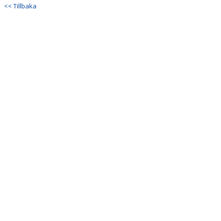
DOKUMENT
<< Tillbaka
KONTAKT