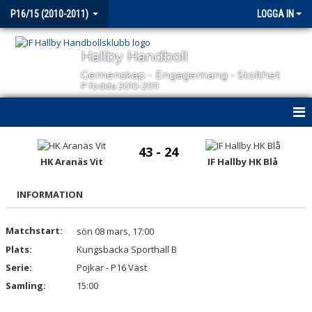
P16/15 (2010-2011)
LOGGA IN
Hallby Handboll
Gemenskap - Engagemang - Stolthet
P födda 2010-2011
HEM
43 - 24
HK Aranäs Vit
IF Hallby HK Blå
NYHETER
INFORMATION
KALENDER
MATCHER
Matchstart:
sön 08 mars, 17:00
Plats:
Kungsbacka Sporthall B
TRUPPEN
Serie:
Pojkar - P16 Väst
Samling:
15:00
BILDGALLERI