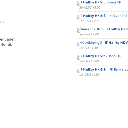
IF Hallby HK Vit
- Skara HF
Sön 22/3 18:00
IF Hallby HK Blå
- IK Sävehof 2
Lör 21/3 15:30
en.
Önnereds HK 1 -
IF Hallby HK 
Sön 8/3 17:00
er väder.
HK Lidköping 3 -
IF Hallby HK V
ter åt.
Lör 7/3 11:30
IF Hallby HK Vit
- Habo HK
Sön 1/3 17:00
IF Hallby HK Blå
- IFK Bankeryd
Lör 28/2 14:00