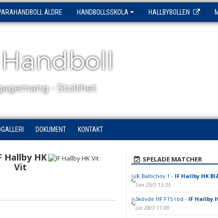
PARAHANDBOLL ÄLDRE
HANDBOLLSSKOLA
HALLBYBOLLEN
 Handboll
agemang - Stolthet
DGALLERI
DOKUMENT
KONTAKT
F Hallby HK
SPELADE MATCHER
Vit
IK Baltichov 1 -
IF Hallby HK Bl
Sön 29/3 13:35
Skövde HF F15 röd -
IF Hallby H
Lör 28/3 11:00