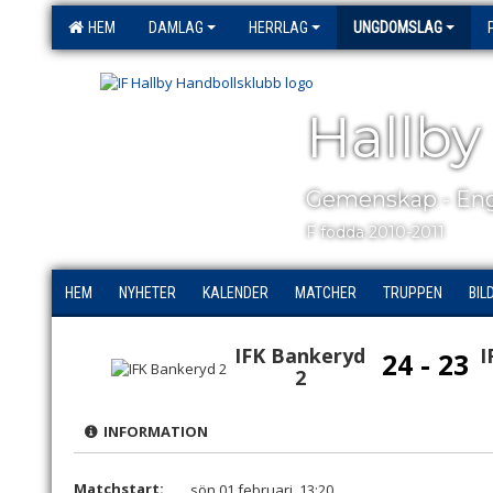
HEM
DAMLAG
HERRLAG
UNGDOMSLAG
Hallby
Gemenskap - Eng
F födda 2010-2011
HEM
NYHETER
KALENDER
MATCHER
TRUPPEN
BIL
IFK Bankeryd
I
24 - 23
2
INFORMATION
Matchstart:
sön 01 februari, 13:20