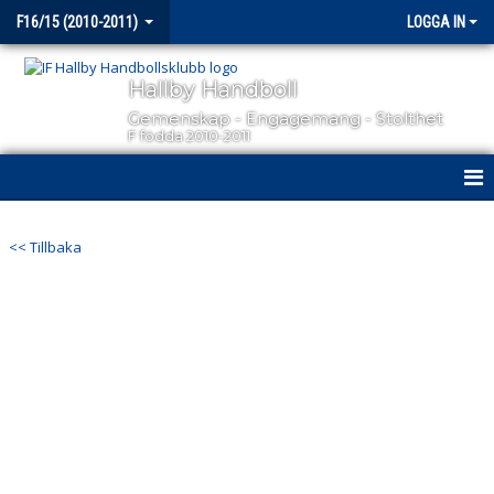
F16/15 (2010-2011)
LOGGA IN
Hallby Handboll
Gemenskap - Engagemang - Stolthet
F födda 2010-2011
HEM
<< Tillbaka
NYHETER
KALENDER
MATCHER
TRUPPEN
BILDGALLERI