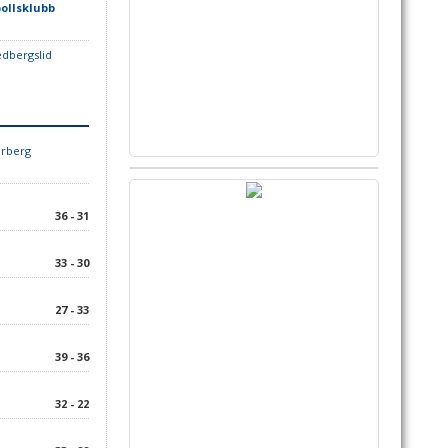
ollsklubb
edbergslid
arberg
36 - 31
33 - 30
27 - 33
39 - 36
32 - 22