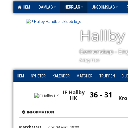
HEM
DAMLAG
HERRLAG
UNGDOMSLAG
Hallby
Gemenskap - Eng
A-lag Herr
HEM
NYHETER
KALENDER
MATCHER
TRUPPEN
BIL
IF Hallby
36 - 31
HK
Kro
INFORMATION
Matchstart:
ons 08 april, 19:00