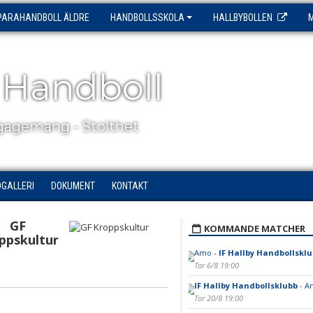
PARAHANDBOLL ÄLDRE
HANDBOLLSSKOLA
HALLBYBOLLEN
 Handboll
agemang - Stolthet
DGALLERI
DOKUMENT
KONTAKT
GF
KOMMANDE MATCHER
ppskultur
Amo -
IF Hallby Handbollskl
Tor 6/8 19:00
IF Hallby Handbollsklubb
- A
Tor 20/8 19:00