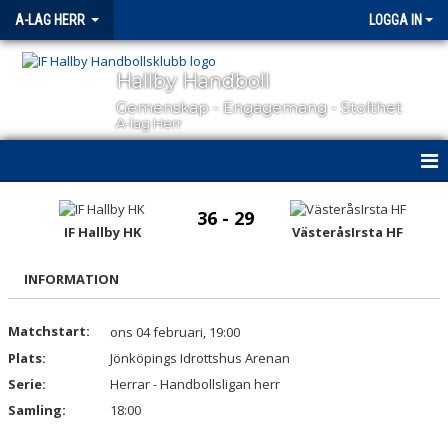
A-LAG HERR
LOGGA IN
Hallby Handboll
Gemenskap - Engagemang - Stolthet
A-lag Herr
HEM
36 - 29
IF Hallby HK
VästeråsIrsta HF
NYHETER
INFORMATION
KALENDER
MATCHER
Matchstart:
ons 04 februari, 19:00
Plats:
Jönköpings Idrottshus Arenan
TRUPPEN
Serie:
Herrar - Handbollsligan herr
Samling:
18:00
BILDGALLERI