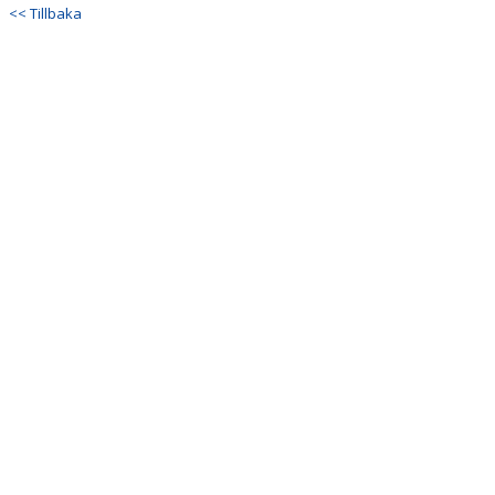
DOKUMENT
<< Tillbaka
KONTAKT