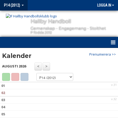
P14 (2012)
LOGGA IN
Hallby Handboll
Gemenskap - Engagemang - Stolthet
P födda 2012
HEM
Prenumerera >>
Kalender
NYHETER
AUGUSTI 2026
KALENDER
v.31
01
MATCHER
02
TRUPPEN
v.32
03
04
BILDGALLERI
05