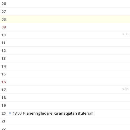
DOKUMENT
06
07
KONTAKT
08
09
v.33
10
11
12
13
14
15
16
v.34
17
18
19
20
18:00
Planering ledare, Granatgatan 8 uterum
21
22