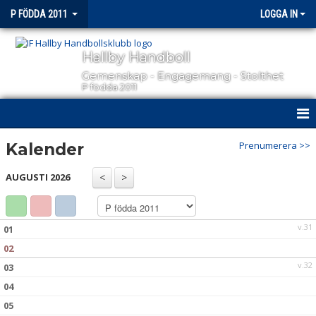
P FÖDDA 2011
LOGGA IN
Hallby Handboll
Gemenskap - Engagemang - Stolthet
P födda 2011
HEM
Prenumerera >>
Kalender
NYHETER
AUGUSTI 2026
KALENDER
v.31
01
MATCHER
02
TRUPPEN
v.32
03
04
BILDGALLERI
05