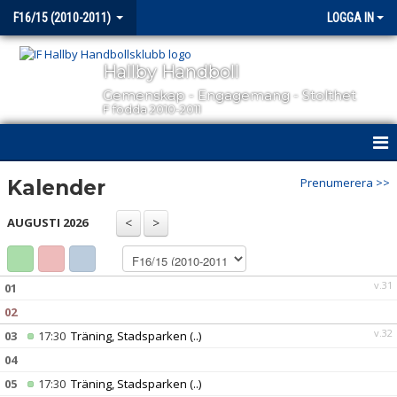
F16/15 (2010-2011)
LOGGA IN
Hallby Handboll
Gemenskap - Engagemang - Stolthet
F födda 2010-2011
HEM
Prenumerera >>
Kalender
NYHETER
AUGUSTI 2026
KALENDER
v.31
01
MATCHER
02
TRUPPEN
v.32
03
17:30
Träning, Stadsparken
(..)
04
BILDGALLERI
05
17:30
Träning, Stadsparken
(..)