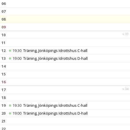
DOKUMENT
06
07
KONTAKT
08
09
v.33
10
11
12
19:30
Träning, Jönköpings Idrottshus C-hall
13
19:00
Träning, Jönköpings Idrottshus D-hall
14
15
16
v.34
17
18
19
19:30
Träning, Jönköpings Idrottshus C-hall
20
19:00
Träning, Jönköpings Idrottshus D-hall
21
22