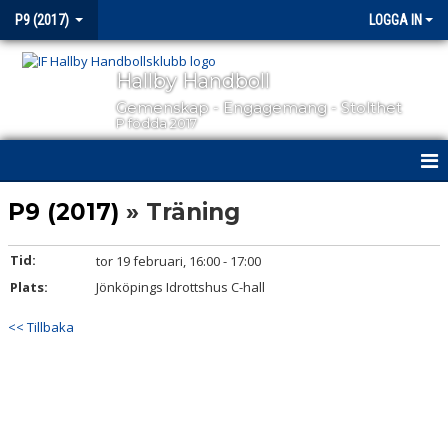
P9 (2017)
LOGGA IN
Hallby Handboll
Gemenskap - Engagemang - Stolthet
P födda 2017
HEM
P9 (2017)
» Träning
NYHETER
Tid:
tor 19 februari, 16:00 - 17:00
Plats:
KALENDER
Jönköpings Idrottshus C-hall
<< Tillbaka
MATCHER
TRUPPEN
BILDGALLERI