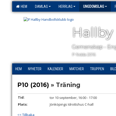
HEM
DAMLAG
HERRLAG
UNGDOMSLAG
Hallby
Gemenskap - Eng
P födda 2016
HEM
NYHETER
KALENDER
MATCHER
TRUPPEN
BIL
P10 (2016)
» Träning
Tid:
tor 10 september, 16:00 - 17:00
Plats:
Jönköpings Idrottshus C-hall
<< Tillbaka