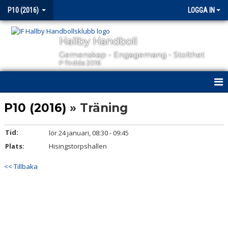
P10 (2016)
LOGGA IN
Hallby Handboll
Gemenskap - Engagemang - Stolthet
P födda 2016
HEM
P10 (2016)
» Träning
NYHETER
Tid:
lör 24 januari, 08:30 - 09:45
Plats:
KALENDER
Hisingstorpshallen
<< Tillbaka
MATCHER
TRUPPEN
BILDGALLERI