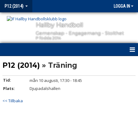
P12 (2014)
LOGGA IN
Hallby Handboll
Gemenskap - Engagemang - Stolthet
P födda 2014
HEM
P12 (2014)
» Träning
NYHETER
Tid:
mån 10 augusti, 17:30 - 18:45
Plats:
KALENDER
Djupadalshallen
<< Tillbaka
MATCHER
TRUPPEN
BILDGALLERI