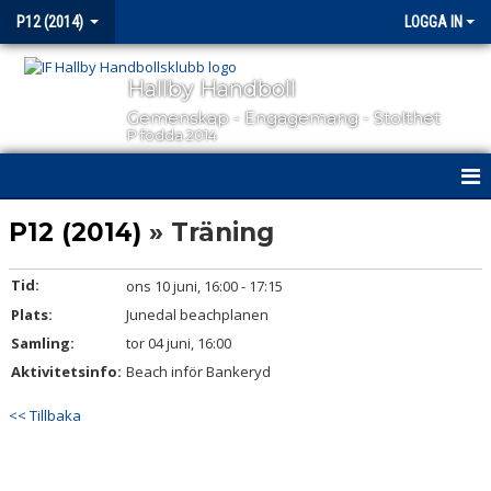
P12 (2014)
LOGGA IN
Hallby Handboll
Gemenskap - Engagemang - Stolthet
P födda 2014
HEM
P12 (2014)
» Träning
NYHETER
Tid:
ons 10 juni, 16:00 - 17:15
Plats:
KALENDER
Junedal beachplanen
Samling:
tor 04 juni, 16:00
MATCHER
Aktivitetsinfo:
Beach inför Bankeryd
TRUPPEN
<< Tillbaka
BILDGALLERI