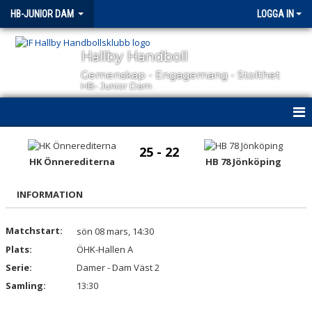
HB-JUNIOR DAM
LOGGA IN
Hallby Handboll
Gemenskap - Engagemang - Stolthet
HB- Junior Dam
HEM
25 - 22
HK Önnerediterna
HB 78 Jönköping
NYHETER
INFORMATION
KALENDER
TRUPPEN
Matchstart:
sön 08 mars, 14:30
Plats:
ÖHK-Hallen A
MATCHER
Serie:
Damer - Dam Väst 2
Samling:
13:30
BILDGALLERI