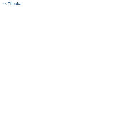
DOKUMENT
<< Tillbaka
KONTAKT