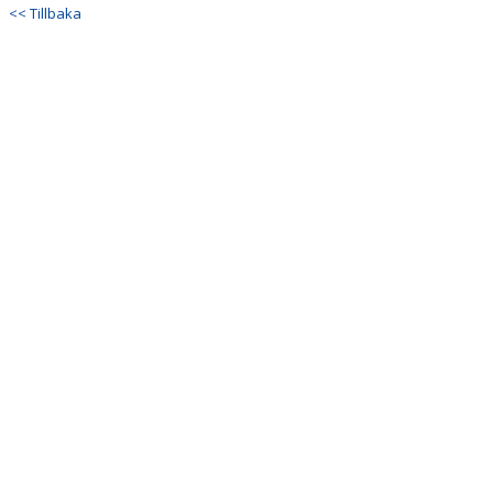
DOKUMENT
<< Tillbaka
KONTAKT