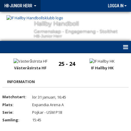
HB-JUNIOR HERR
LOGGA IN
Hallby Handboll
Gemenskap - Engagemang - Stolthet
HB-Junior Herr
HEM
25 - 24
VästeråsIrsta HF
IF Hallby HK
NYHETER
INFORMATION
KALENDER
MATCHER
Matchstart:
lör 31 januari, 16:45
Plats:
Expandia Arena A
TRUPPEN
Serie:
Pojkar - USM P18
Samling:
15:45
BILDGALLERI