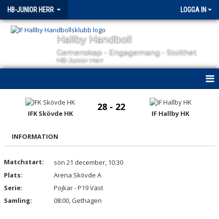
HB-JUNIOR HERR
LOGGA IN
Hallby Handboll
Gemenskap - Engagemang - Stolthet
HB-Junior Herr
HEM
28 - 22
IFK Skövde HK
IF Hallby HK
NYHETER
INFORMATION
KALENDER
MATCHER
Matchstart:
sön 21 december, 10:30
Plats:
Arena Skövde A
TRUPPEN
Serie:
Pojkar - P19 Väst
Samling:
08:00, Gethagen
BILDGALLERI