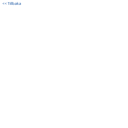
DOKUMENT
<< Tillbaka
KONTAKT