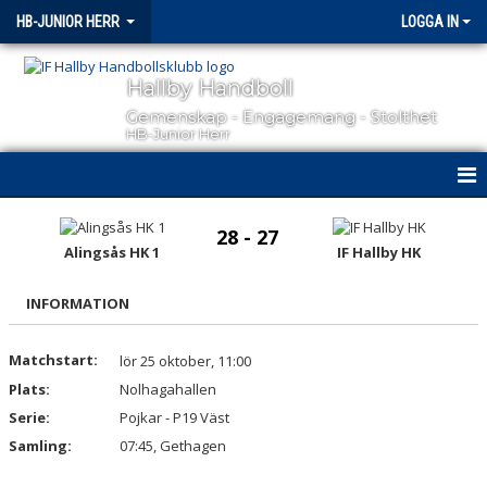
HB-JUNIOR HERR
LOGGA IN
Hallby Handboll
Gemenskap - Engagemang - Stolthet
HB-Junior Herr
HEM
28 - 27
Alingsås HK 1
IF Hallby HK
NYHETER
INFORMATION
KALENDER
MATCHER
Matchstart:
lör 25 oktober, 11:00
Plats:
Nolhagahallen
TRUPPEN
Serie:
Pojkar - P19 Väst
Samling:
07:45, Gethagen
BILDGALLERI