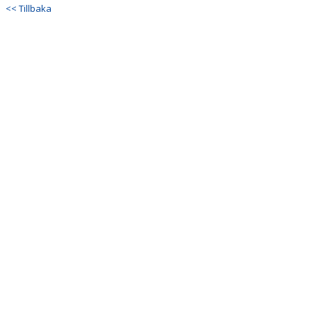
DOKUMENT
<< Tillbaka
KONTAKT