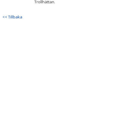
Trollhättan.
DOKUMENT
KONTAKT
<< Tillbaka