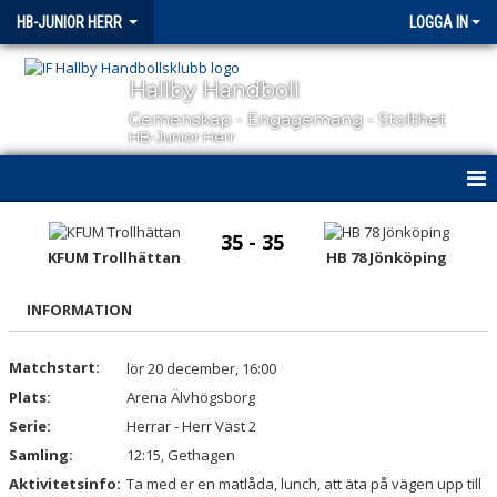
HB-JUNIOR HERR
LOGGA IN
Hallby Handboll
Gemenskap - Engagemang - Stolthet
HB-Junior Herr
HEM
35 - 35
KFUM Trollhättan
HB 78 Jönköping
NYHETER
INFORMATION
KALENDER
MATCHER
Matchstart:
lör 20 december, 16:00
Plats:
Arena Älvhögsborg
TRUPPEN
Serie:
Herrar - Herr Väst 2
Samling:
12:15, Gethagen
BILDGALLERI
Aktivitetsinfo:
Ta med er en matlåda, lunch, att äta på vägen upp till