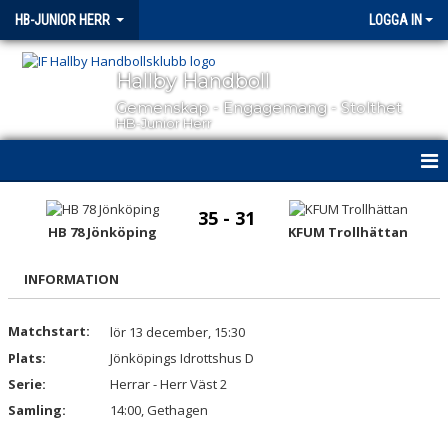
HB-JUNIOR HERR
LOGGA IN
Hallby Handboll
Gemenskap - Engagemang - Stolthet
HB-Junior Herr
HEM
35 - 31
HB 78 Jönköping
KFUM Trollhättan
NYHETER
INFORMATION
KALENDER
MATCHER
Matchstart:
lör 13 december, 15:30
Plats:
Jönköpings Idrottshus D
TRUPPEN
Serie:
Herrar - Herr Väst 2
Samling:
14:00, Gethagen
BILDGALLERI