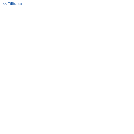
DOKUMENT
<< Tillbaka
KONTAKT