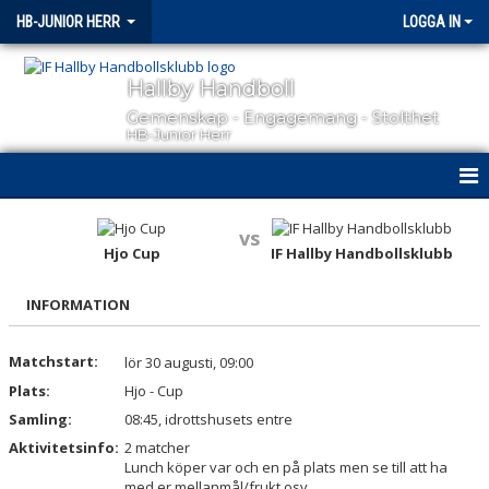
HB-JUNIOR HERR
LOGGA IN
Hallby Handboll
Gemenskap - Engagemang - Stolthet
HB-Junior Herr
HEM
vs
Hjo Cup
IF Hallby Handbollsklubb
NYHETER
INFORMATION
KALENDER
MATCHER
Matchstart:
lör 30 augusti, 09:00
Plats:
Hjo - Cup
TRUPPEN
Samling:
08:45, idrottshusets entre
Aktivitetsinfo:
2 matcher
BILDGALLERI
Lunch köper var och en på plats men se till att ha
med er mellanmål/frukt osv