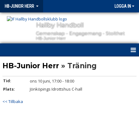
HB-JUNIOR HERR
LOGGA IN
Hallby Handboll
Gemenskap - Engagemang - Stolthet
HB-Junior Herr
HEM
HB-Junior Herr
» Träning
NYHETER
Tid:
ons 10 juni, 17:00 - 18:00
Plats:
KALENDER
Jönköpings Idrottshus C-hall
<< Tillbaka
MATCHER
TRUPPEN
BILDGALLERI