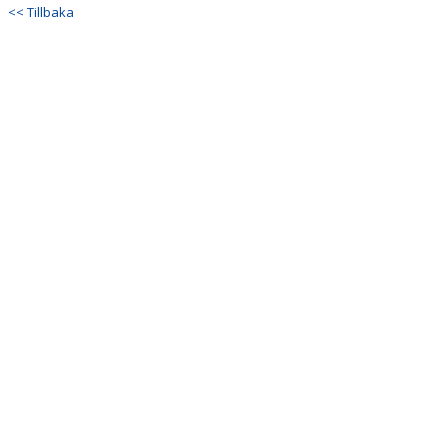
DOKUMENT
<< Tillbaka
KONTAKT