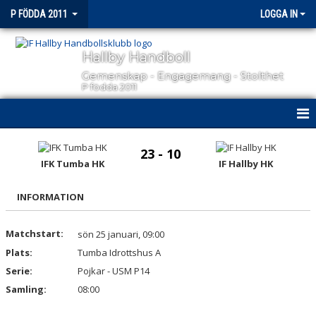
P FÖDDA 2011
LOGGA IN
Hallby Handboll
Gemenskap - Engagemang - Stolthet
P födda 2011
HEM
23 - 10
IFK Tumba HK
IF Hallby HK
NYHETER
INFORMATION
KALENDER
MATCHER
Matchstart:
sön 25 januari, 09:00
Plats:
Tumba Idrottshus A
TRUPPEN
Serie:
Pojkar - USM P14
Samling:
08:00
BILDGALLERI