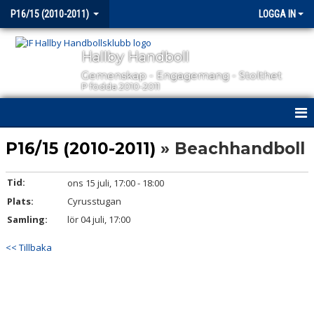
P16/15 (2010-2011)
LOGGA IN
Hallby Handboll
Gemenskap - Engagemang - Stolthet
P födda 2010-2011
HEM
P16/15 (2010-2011)
» Beachhandboll
NYHETER
Tid:
ons 15 juli, 17:00 - 18:00
Plats:
KALENDER
Cyrusstugan
Samling:
lör 04 juli, 17:00
MATCHER
<< Tillbaka
TRUPPEN
BILDGALLERI