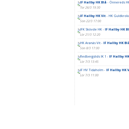
IF Hallby HK Blå
- Önnereds H
Tor 26/3 19:30
IF Hallby HK Vit
- HK Guldkrok
Sön 22/3 17:00
IFK Skövde HK -
IF Hallby HK B
Lör 21/3 12:20
HK Aranäs Vit -
IF Hallby HK Bl
Sön 8/3 17:00
Redbergslids IK 1 -
IF Hallby HK
Lör 7/3 13:45
IF HV Tidaholm -
IF Hallby HK V
Lör 7/3 11:00