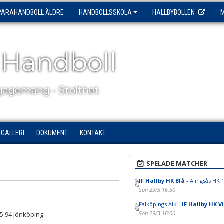
PARAHANDBOLL ÄLDRE
HANDBOLLSSKOLA
HALLBYBOLLEN
 Handboll
agemang - Stolthet
DGALLERI
DOKUMENT
KONTAKT
SPELADE MATCHER
IF Hallby HK Blå
- Alingsås HK 
Sön 29/3 16:30
Falköpings AIK -
IF Hallby HK Vi
Sön 29/3 16:00
55 94 Jönköping