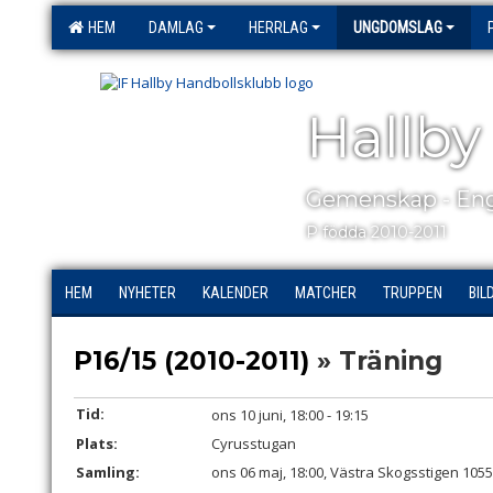
HEM
DAMLAG
HERRLAG
UNGDOMSLAG
Hallby
Gemenskap - Eng
P födda 2010-2011
HEM
NYHETER
KALENDER
MATCHER
TRUPPEN
BIL
P16/15 (2010-2011)
» Träning
Tid:
ons 10 juni, 18:00 - 19:15
Plats:
Cyrusstugan
Samling:
ons 06 maj, 18:00, Västra Skogsstigen 105