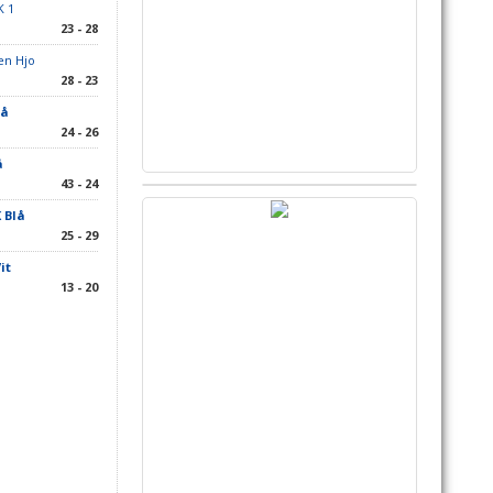
K 1
23 - 28
en Hjo
28 - 23
lå
24 - 26
å
43 - 24
 Blå
25 - 29
it
13 - 20