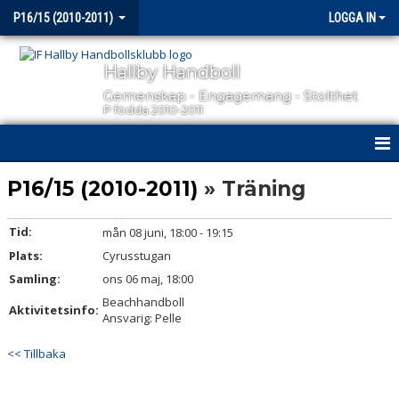
P16/15 (2010-2011)
LOGGA IN
Hallby Handboll
Gemenskap - Engagemang - Stolthet
P födda 2010-2011
HEM
P16/15 (2010-2011)
» Träning
NYHETER
Tid:
mån 08 juni, 18:00 - 19:15
Plats:
KALENDER
Cyrusstugan
Samling:
ons 06 maj, 18:00
MATCHER
Beachhandboll
Aktivitetsinfo:
Ansvarig: Pelle
TRUPPEN
<< Tillbaka
BILDGALLERI