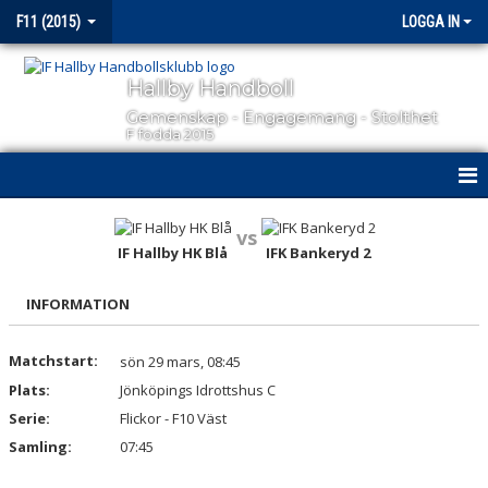
F11 (2015)
LOGGA IN
Hallby Handboll
Gemenskap - Engagemang - Stolthet
F födda 2015
HEM
vs
IF Hallby HK Blå
IFK Bankeryd 2
NYHETER
INFORMATION
KALENDER
MATCHER
Matchstart:
sön 29 mars, 08:45
Plats:
Jönköpings Idrottshus C
TRUPPEN
Serie:
Flickor - F10 Väst
Samling:
07:45
BILDGALLERI