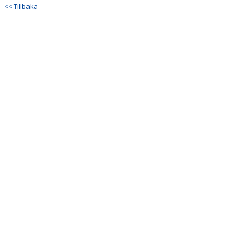
DOKUMENT
<< Tillbaka
KONTAKT