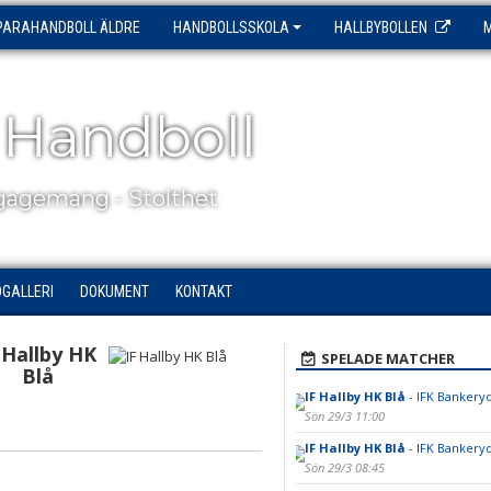
PARAHANDBOLL ÄLDRE
HANDBOLLSSKOLA
HALLBYBOLLEN
 Handboll
agemang - Stolthet
DGALLERI
DOKUMENT
KONTAKT
 Hallby HK
SPELADE MATCHER
Blå
IF Hallby HK Blå
- IFK Bankeryd
Sön 29/3 11:00
IF Hallby HK Blå
- IFK Bankeryd
Sön 29/3 08:45