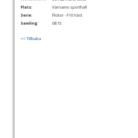
Plats:
Värnamo sporthall
Serie:
Flickor - F10 Väst
Samling:
08:15
<< Tillbaka