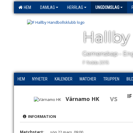
HEM
DAMLAG
HERRLAG
UNGDOMSLAG
Hallby
Gemenskap - Eng
F födda 2015
HEM
NYHETER
KALENDER
MATCHER
TRUPPEN
BIL
IF
vs
Värnamo HK
INFORMATION
Matchstart:
sön 22 mars, 09:00