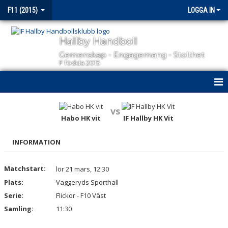
F11 (2015)
LOGGA IN
Hallby Handboll
Gemenskap - Engagemang - Stolthet
F födda 2015
HEM
vs
Habo HK vit
IF Hallby HK Vit
NYHETER
INFORMATION
KALENDER
MATCHER
Matchstart:
lör 21 mars, 12:30
Plats:
Vaggeryds Sporthall
TRUPPEN
Serie:
Flickor - F10 Väst
Samling:
11:30
BILDGALLERI