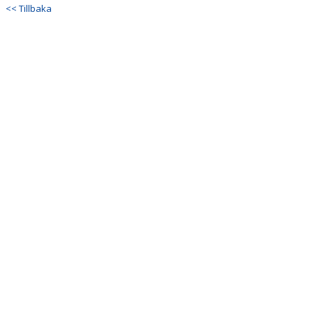
DOKUMENT
<< Tillbaka
KONTAKT