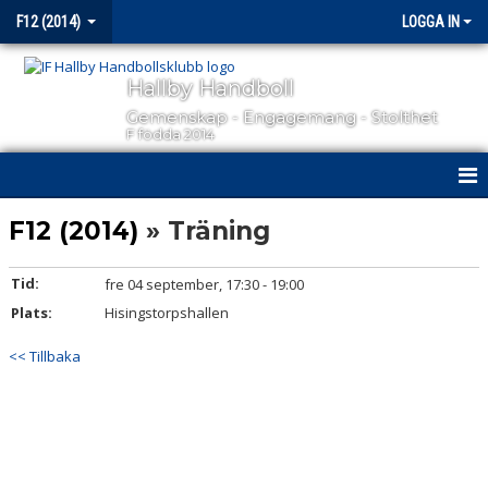
F12 (2014)
LOGGA IN
Hallby Handboll
Gemenskap - Engagemang - Stolthet
F födda 2014
HEM
F12 (2014)
» Träning
NYHETER
Tid:
fre 04 september, 17:30 - 19:00
Plats:
KALENDER
Hisingstorpshallen
<< Tillbaka
MATCHER
TRUPPEN
BILDGALLERI