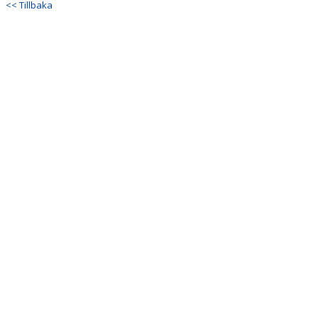
<< Tillbaka
DOKUMENT
KONTAKT