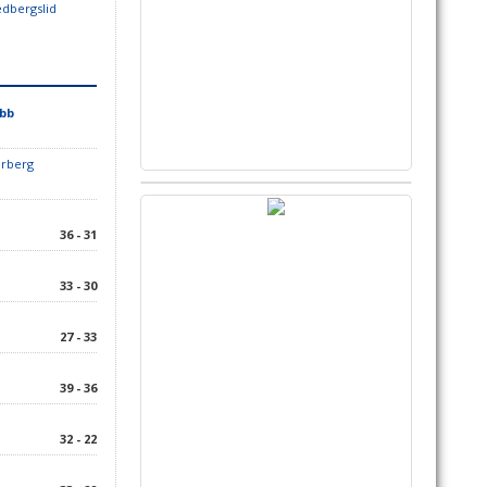
edbergslid
ubb
arberg
36 - 31
33 - 30
27 - 33
39 - 36
32 - 22