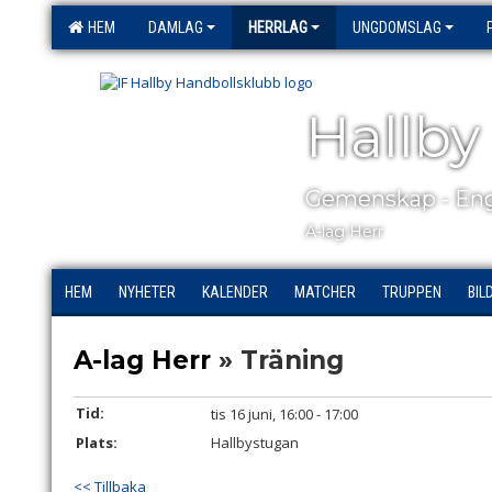
HEM
DAMLAG
HERRLAG
UNGDOMSLAG
Hallby
Gemenskap - Eng
A-lag Herr
HEM
NYHETER
KALENDER
MATCHER
TRUPPEN
BIL
A-lag Herr
» Träning
Tid:
tis 16 juni, 16:00 - 17:00
Plats:
Hallbystugan
<< Tillbaka