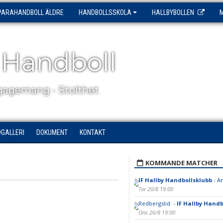
PARAHANDBOLL ÄLDRE
HANDBOLLSSKOLA
HALLBYBOLLEN
 Handboll
agemang - Stolthet
DGALLERI
DOKUMENT
KONTAKT
KOMMANDE MATCHER
IF Hallby Handbollsklubb
- A
Tor 20/8 19:00
Redbergslid -
IF Hallby Handb
Ons 26/8 19:00