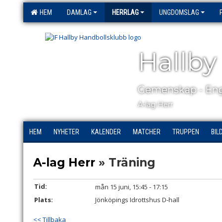
HEM
DAMLAG
HERRLAG
UNGDOMSLAG
Hallby
Gemenskap - Eng
A-lag Herr
HEM
NYHETER
KALENDER
MATCHER
TRUPPEN
BIL
A-lag Herr
» Träning
Tid:
mån 15 juni, 15:45 - 17:15
Plats:
Jönköpings Idrottshus D-hall
<< Tillbaka