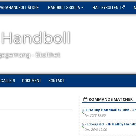
PARAHANDBOLL ÄLDRE
HANDBOLLSSKOLA
HALLBYBOLLEN
 Handboll
agemang - Stolthet
DGALLERI
DOKUMENT
KONTAKT
KOMMANDE MATCHER
IF Hallby Handbollsklubb
- A
Tor 20/8 19:00
Redbergslid -
IF Hallby Handb
Ons 26/8 19:00