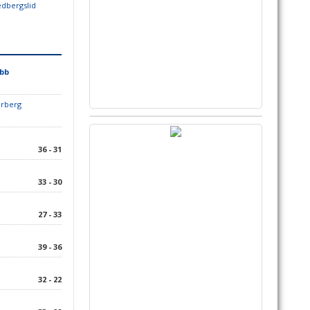
edbergslid
ubb
arberg
36 - 31
33 - 30
27 - 33
39 - 36
32 - 22