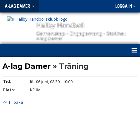
A-LAG DAMER
LOGGA IN
Hallby Handboll
Gemenskap - Engagemang - Stolthet
A-lag Damer
HEM
A-lag Damer
» Träning
NYHETER
Tid:
lör 06 juni, 08:30 - 10:00
Plats:
KALENDER
KFUM
<< Tillbaka
MATCHER
TRUPPEN
BILDGALLERI