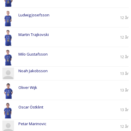
Ludwig Josefsson
12 år
Martin Trajkovski
12 år
Milo Gustafsson
12 år
Noah Jakobsson
13 år
Oliver Wijk
13 år
Oscar Östklint
13 år
Petar Marinovic
12 år