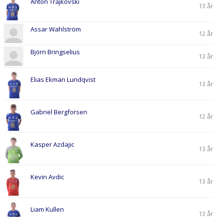
Anton Trajkovski
DOKUMENT
13 år
KONTAKT
Assar Wahlström
12 år
Björn Bringselius
13 år
Elias Ekman Lundqvist
13 år
Gabriel Bergforsen
12 år
Kasper Azdajic
13 år
Kevin Avdic
13 år
Liam Kullen
13 år