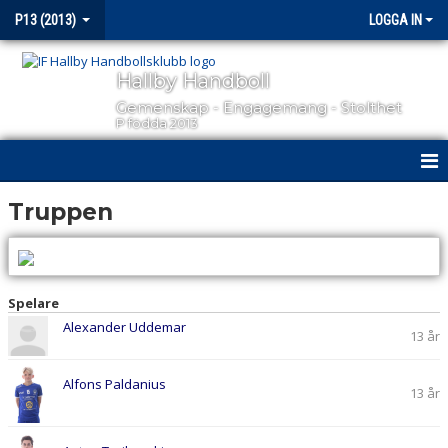
P13 (2013)
LOGGA IN
Hallby Handboll
Gemenskap - Engagemang - Stolthet
P födda 2013
HEM
Truppen
NYHETER
KALENDER
Spelare
Alexander Uddemar
MATCHER
13 år
TRUPPEN
Alfons Paldanius
13 år
BILDGALLERI