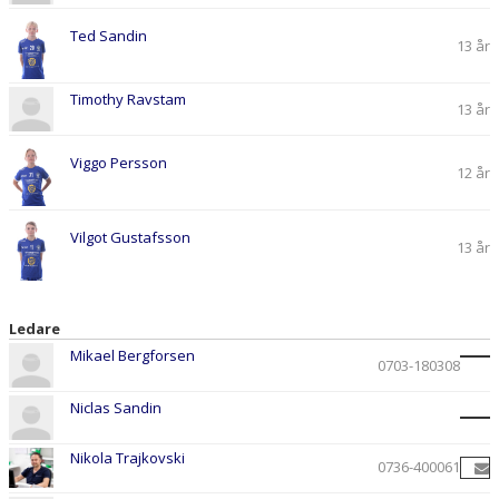
Ted Sandin
13 år
Timothy Ravstam
13 år
Viggo Persson
12 år
Vilgot Gustafsson
13 år
Ledare
Mikael Bergforsen
0703-180308
Niclas Sandin
Nikola Trajkovski
0736-400061